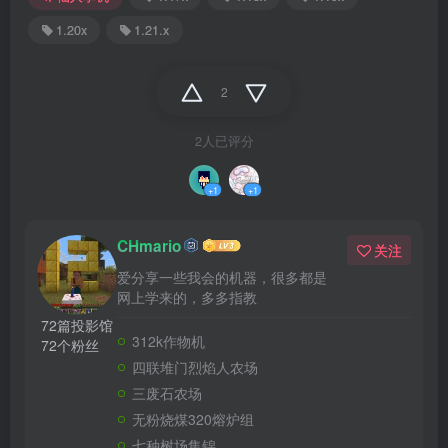
1.20x
1.21.x
2
2人已评分
+1
+1
CHmario
关注
爱分享一些我会的机器，很多都是
网上学来的，多多指教
72篇投影馆
312k作物机
72个粉丝
四联堆门烈焰人农场
三废石农场
无粉烧煤320熔炉组
七种树场集锦