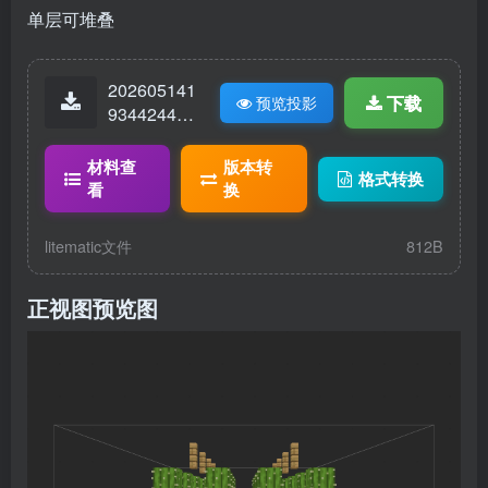
单层可堆叠
202605141
下载
预览投影
93442446-
仙人掌.lite
matic
材料查
版本转
格式转换
看
换
litematic文件
812B
正视图预览图