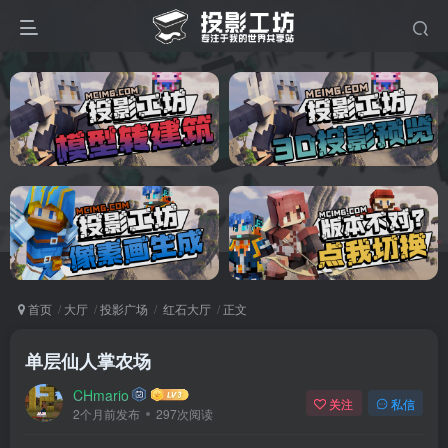
首页
大厅
投影广场
红石大厅
正文
单层仙人掌农场
CHmario
关注
私信
2个月前发布
297次阅读