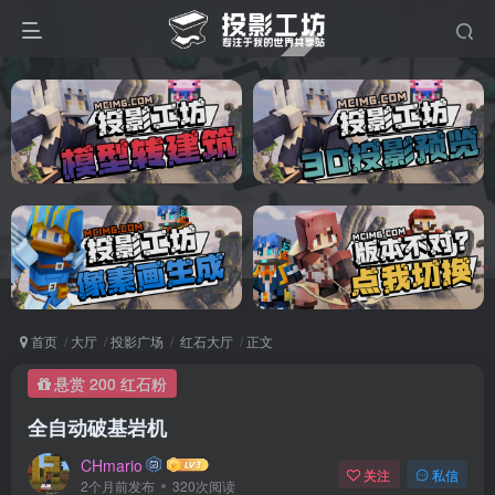
首页
大厅
投影广场
红石大厅
正文
悬赏 200 红石粉
全自动破基岩机
CHmario
关注
私信
2个月前发布
320次阅读