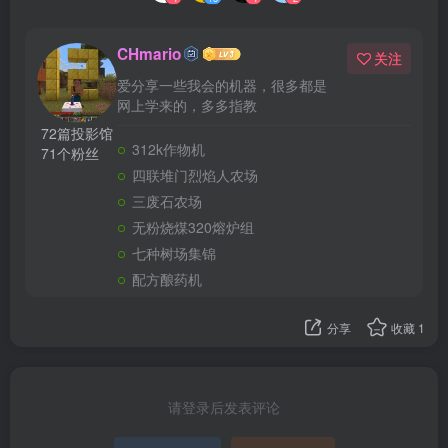
CHmario
关注
爱分享一些我会的机器，很多都是
网上学来的，多多指教
72篇投影馆
312k作物机
71个粉丝
四联堆门烈焰人农场
三废石农场
无粉烧煤320熔炉组
七种树场集锦
配方酿药机
分享
收藏
1
请登录后发表评论