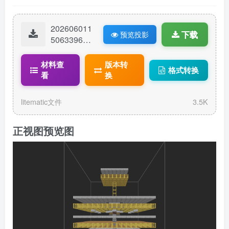
202606011
下载
预览投影
50633967-
简单贝厂4.
0投影_130
材料查
版本转
格式转换
0.litematic
看
换
litematic文件
3.5K
正视图预览图