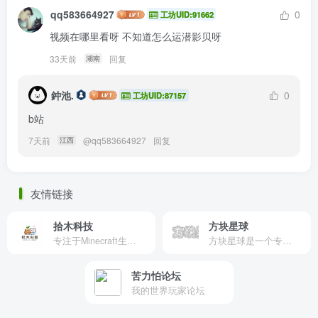
qq583664927
0
工坊UID:91662
视频在哪里看呀 不知道怎么运潜影贝呀
33天前
回复
湖南
鈡池.
0
工坊UID:87157
b站
7天前
@
qq583664927
回复
江西
友情链接
拾木科技
方块星球
专注于Minecraft生态建设
方块星球是一个专注于我的世界的中文论坛，提供丰富的资源分享、玩家交流和创意展示，包括地图、皮肤、数据包等内容，打造Minecraft玩家的专属社区乐园！
苦力怕论坛
我的世界玩家论坛