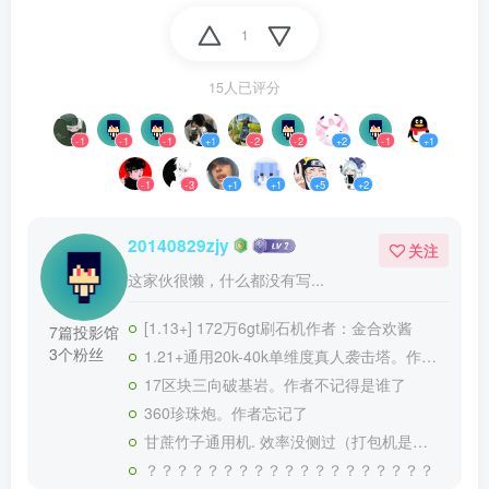
1
15人已评分
-1
-1
-1
+1
-2
-2
+2
-1
+1
-1
-3
+1
+1
+5
+2
20140829zjy
关注
这家伙很懒，什么都没有写...
[1.13+] 172万6gt刷石机作者：金合欢酱
7篇投影馆
3个粉丝
1.21+通用20k-40k单维度真人袭击塔。作者：再灰二度
17区块三向破基岩。作者不记得是谁了
360珍珠炮。作者忘记了
甘蔗竹子通用机. 效率没侧过（打包机是火弦月的）控制面板有惊喜！！！（可叠加）
？？？？？？？？？？？？？？？？？？？