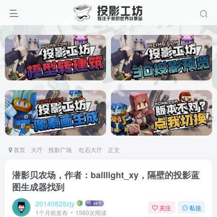
首页
大厅
投影广场
红石大厅
正文
潜影贝农场，作者：balllight_xy，隔壁的投影蓝
图生成器找到
20140829zjy
关注
私信
1个月前发布
1560次阅读