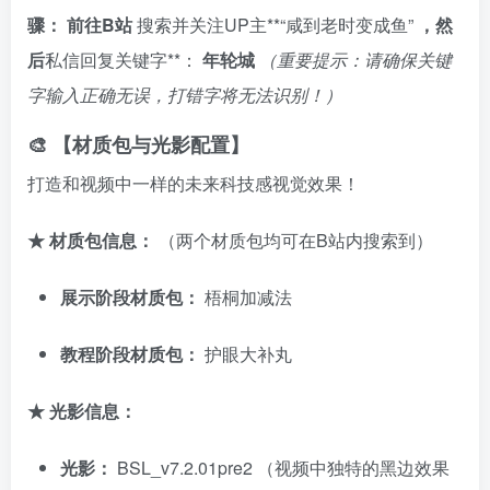
骤：
前往B站
搜索并关注UP主**“咸到老时变成鱼”
，然
后
私信回复关键字**：
年轮城
（重要提示：请确保关键
字输入正确无误，打错字将无法识别！）
🎨 【材质包与光影配置】
打造和视频中一样的未来科技感视觉效果！
★ 材质包信息：
（两个材质包均可在B站内搜索到）
展示阶段材质包：
梧桐加减法
教程阶段材质包：
护眼大补丸
★ 光影信息：
光影：
BSL_v7.2.01pre2 （视频中独特的黑边效果