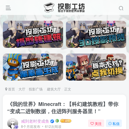
首页
大厅
投影广场
建筑大厅
正文
《我的世界》Minecraft：【科幻建筑教程】带你
“变成二进制数据，住进阵列服务器里！”
咸到老时变成鱼
关注
私信
8个月前发布
612次阅读