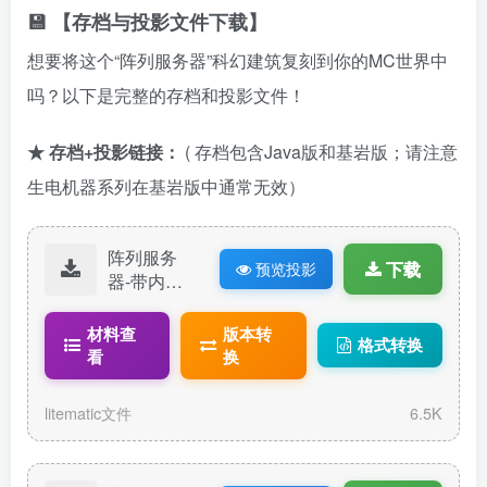
💾 【存档与投影文件下载】
想要将这个“阵列服务器”科幻建筑复刻到你的MC世界中
吗？以下是完整的存档和投影文件！
★ 存档+投影链接：
( 存档包含Java版和基岩版；请注意
生电机器系列在基岩版中通常无效）
阵列服务
下载
预览投影
器-带内饰.li
tematic
材料查
版本转
格式转换
看
换
litematic文件
6.5K