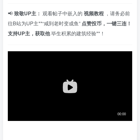
📢
致敬UP主：
观看帖子中嵌入的
视频教程
，请务必前
往B站为UP主**“咸到老时变成鱼”
点赞投币，一键三连！
支持UP主，获取他
毕生积累的建筑经验**！