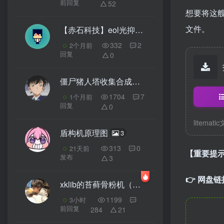
前回复
52
想要将这
文件。
【赤石科技】eol光抑唱片农场
3
332
2
2个月前
回复
0
僵尸猪人塔收集合成一体(金块信标和雪片不用放)
1704
7
1个月前
回复
0
litemati
盾构机原理图
3
313
0
21天前
【重要提
发布
3
👉 网盘
xklib的苔藓骨粉机（已更新）
3
1199
3小时
前回复
284
21