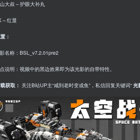
山大叔 – 护眼大补丸
K – 红显
配置：
影名称：BSL_v7.2.01pre2
点说明：视频中的黑边效果即为该光影的自带特性。
下载获取：
关注B站UP主“咸到老时变成鱼”，私信回复关键词“
光