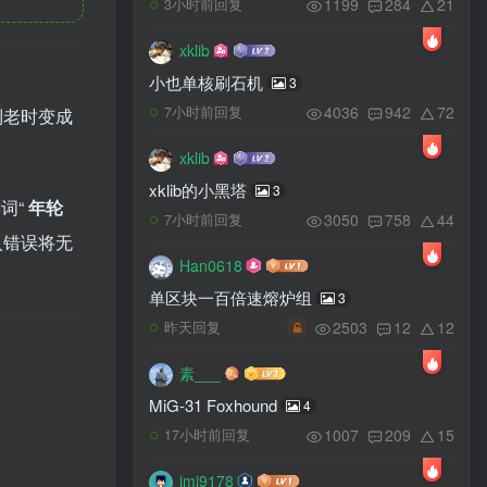
1199
284
21
3小时前回复
xklib
小也单核刷石机
3
4036
942
72
7小时前回复
到老时变成
xklib
xklib的小黑塔
3
词“
年轮
3050
758
44
7小时前回复
入错误将无
Han0618
单区块一百倍速熔炉组
3
2503
12
12
昨天回复
素___
MiG-31 Foxhound
4
1007
209
15
17小时前回复
imi9178