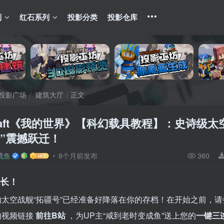
列
红石系列
投影分类
投影仓库
投影广场
建筑大厅
正文
craft《我的世界》【科幻载具教程】：史诗级太
号”震撼跃迁！
成鱼
8个月前发布
360
舰长！
的太空战舰“拓疆号”已经准备好降落在你的存档！在开始之前，请
的视频链接
前往B站
，为UP主“咸到老时变成鱼”送上您的
一键三