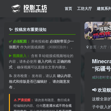
首页
工坊大厅
建筑系
✨
投稿发布重要须知
✅ 必须配图：
所有投稿都
必须附带至少一
张图片
作为封面或插图
（闲聊区除外）
。
首页
大厅
▶️ 视频嵌入：
含有 B 站链接或视频地址的
Mine
内容，请务必使用
嵌入代码
或
正确的格
式
，确保视频可以直接在文章内播放。
“拓疆
📝 发布检查：
发布前，请认真
确认内容、
咸到老时变
格式和排版是否已编辑好
，
请勿随意发
布
。
📢 欢迎
这艘全新
⚠️ 严肃提醒：
请勿发布随意、敷衍或未
经编辑的内容。任何
恶意灌水或不符合规
子中嵌入