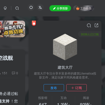
分享投影
工坊会员
3039人已订阅
空战舰
建筑大厅
151
0
建筑大厅专注分享丰富多样的建筑Litematica投
影文件，满足玩家不同风格建造需求。
发布
订阅
务必通过帖
投影馆
互动
阅读
连支持
！您
647
1.3W+
92W+