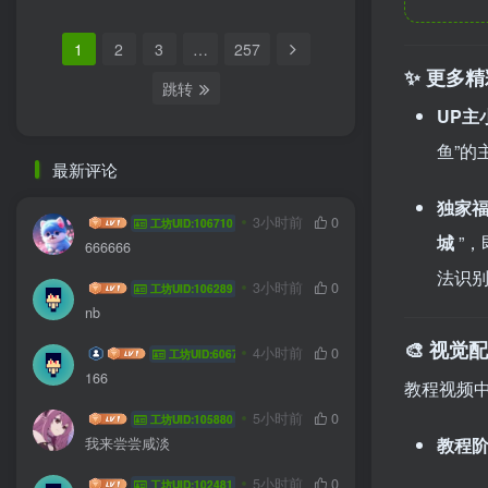
1
2
3
…
257
✨ 更多
跳转
UP主
鱼”的
最新评论
独家
我不知道啊
3小时前
0
工坊UID:106710
城
”
666666
法识
HYG sa
3小时前
0
工坊UID:106289
nb
🎨 视
coffee wkf
4小时前
0
工坊UID:60677
166
教程视频
jlddmuX
5小时前
0
工坊UID:105880
教程
我来尝尝咸淡
hhyzft
5小时前
0
工坊UID:102481