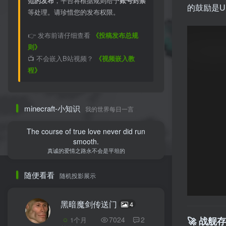
范的发布
，平台将根据规则给予
账号封禁
的鼓励是
等处理。请珍惜您的发布权限。
👉 发布前请仔细查看
《投稿发布总规
则》
📺 不会嵌入B站视频？
《视频嵌入教
程》
minecraft-小知识
我的世界每日一言
The course of true love never did run
smooth.
真诚的爱情之路永不会是平坦的
随便看看
随机投影展示
黑暗魔剑传送门
4
7024
2
🚀 战
1个月