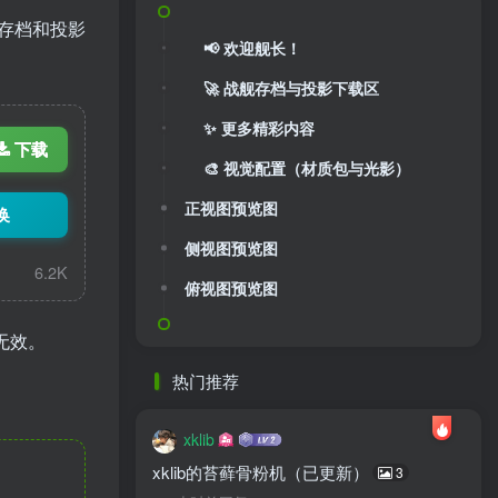
存档和投影
📢 欢迎舰长！
🚀 战舰存档与投影下载区
✨ 更多精彩内容
下载
🎨 视觉配置（材质包与光影）
正视图预览图
换
侧视图预览图
6.2K
俯视图预览图
无效。
热门推荐
xklib
xklib的苔藓骨粉机（已更新）
3