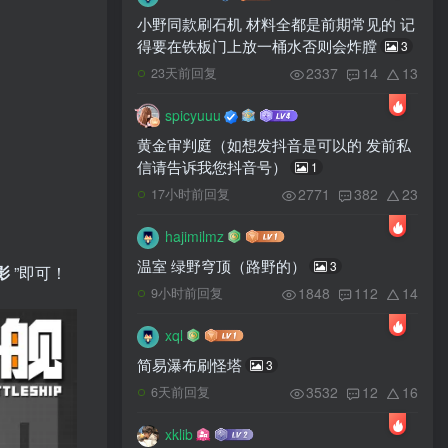
小野同款刷石机 材料全都是前期常见的 记
得要在铁板门上放一桶水否则会炸膛
3
2337
14
13
23天前回复
spicyuuu
黄金审判庭（如想发抖音是可以的 发前私
信请告诉我您抖音号）
1
2771
382
23
17小时前回复
hajimilmz
温室 绿野穹顶（路野的）
3
影
”即可！
1848
112
14
9小时前回复
xql
简易瀑布刷怪塔
3
3532
12
16
6天前回复
xklib