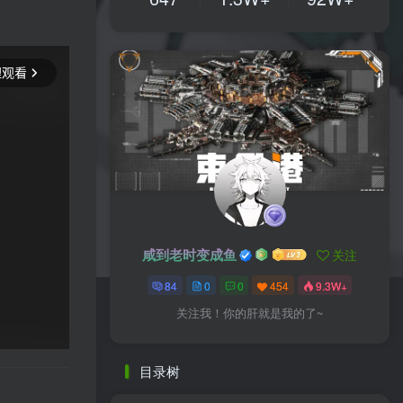
咸到老时变成鱼
关注
84
0
0
454
9.3W+
关注我！你的肝就是我的了~
目录树