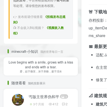
范的发布
，平台将根据规则给予
账号封禁
等处理。请珍惜您的发布权限。
🚨 下载
👉 发布前请仔细查看
《投稿发布总规
存档投影
则》
up_itemDe
📺 不会嵌入B站视频？
《视频嵌入教
程》
ms_share
📅 最新
minecraft-小知识
我的世界每日一言
适配 
Love begins with a smile, grows with a kiss
and ends with a tear.
在主
爱，起于微笑，浓于亲吻，逝于泪水
修复
随便看看
随机投影展示
📐 建筑
丐版主世界伪和平
3
建筑
412
2
3个月前