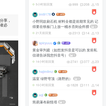
999
208
15
5小时前回复
imi9178
分享，
小野同款刷石机 材料全都是前期常见的 记
者必
得要在铁板门上放一桶水否则会炸膛
3
2313
14
13
21天前回复
spicyuuu
黄金审判庭（如想发抖音是可以的 发前私
信请告诉我您抖音号）
1
2741
377
23
14小时前回复
hajimilmz
温室 绿野穹顶（路野的）
3
1828
111
14
10小时前回复
xql
简易瀑布刷怪塔
3