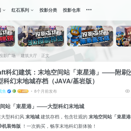
列
红石系列
投影分类
投影仓库
投影广场
建筑大厅
正文
craft科幻建筑：末地空间站「束星港」——附
型科幻末地城存档（JAVA/基岩版）
成鱼
8个月前发布
地空间站「束星港」——大型科幻末地城
超大型科幻风
末地城
建筑存档，包含壮观的
末地空间站「束星港
沙机装饰版
！一次购买，畅享末地科幻新体验！