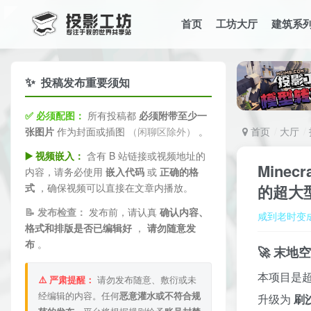
首页
工坊大厅
建筑系
✨
投稿发布重要须知
✅ 必须配图：
所有投稿都
必须附带至少一
张图片
作为封面或插图
（闲聊区除外）
。
首页
大厅
▶️ 视频嵌入：
含有 B 站链接或视频地址的
Mine
内容，请务必使用
嵌入代码
或
正确的格
式
，确保视频可以直接在文章内播放。
的超大
📝 发布检查：
发布前，请认真
确认内容、
咸到老时变
格式和排版是否已编辑好
，
请勿随意发
布
。
🚀 末
本项目是
⚠️ 严肃提醒：
请勿发布随意、敷衍或未
经编辑的内容。任何
恶意灌水或不符合规
升级为
刷