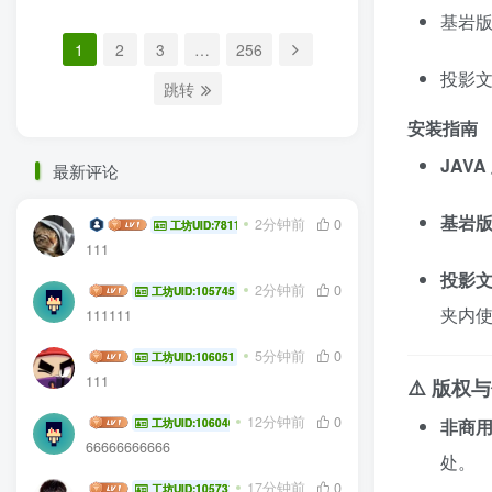
基岩版存
1
2
3
…
256
投影文件 
跳转
安装指南
JAVA 
最新评论
基岩版存
云中那缕红缨
2分钟前
0
工坊UID:78116
111
投影文件 
林洛洛洛洛
2分钟前
0
工坊UID:105745
夹内
111111
367822aa
5分钟前
0
工坊UID:106051
111
⚠️ 版
squareroot654
12分钟前
0
非商
工坊UID:106040
66666666666
处。
lanran
17分钟前
0
工坊UID:105731