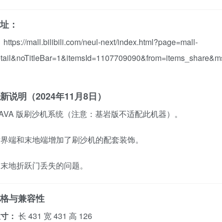
地址：
：
https://mall.bilibili.com/neul-next/index.html?page=mall-
tail&noTitleBar=1&itemsId=1107709090&from=items_share&ms
更新说明（2024年11月8日）
JAVA 版刷沙机系统（注意：基岩版不适配此机器）。
世界端和末地端增加了刷沙机的配套装饰。
了末地折跃门丢失的问题。
规格与兼容性
尺寸：
长 431 宽 431 高 126