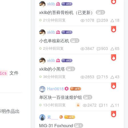
xklib
xklib的苔藓骨粉机（已更新）
3
1078
259
18
21分钟前回复
xklib
小也单核刷石机
3
3847
903
65
2分钟前回复
xklib
xklib的小黑塔
3
文件
ics
2853
715
43
36分钟前回复
Han0618
单区块一百倍速熔炉组
3
2472
11
11
13小时前回复
标明作品出
素___
MiG-31 Foxhound
4