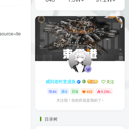
ource=ite
咸到老时变成鱼
关注
84
0
0
453
9.2W+
关注我！你的肝就是我的了~
目录树