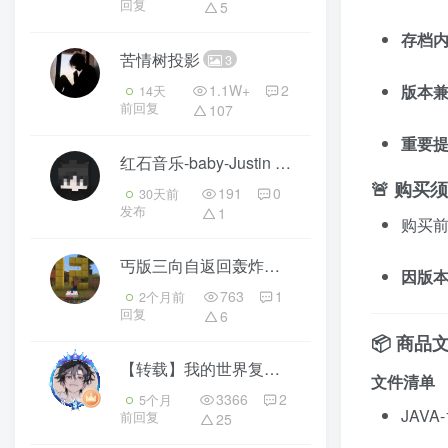
回复
5
存档
苦情树投影
3
1.1W+
2
版本
14天
前回复
107
重要
红石音乐-baby-Justin Bieber
2
🚨 购
191
0
30天前
发布
1
购买
丐版三向自返回轰炸机（火弦月的）
3
因版
763
1
2个月前
回复
6
📦 商
【转载】我的世界复刻随便观
3
文件清单
3366
2
5个月
JAVA-
前回复
25