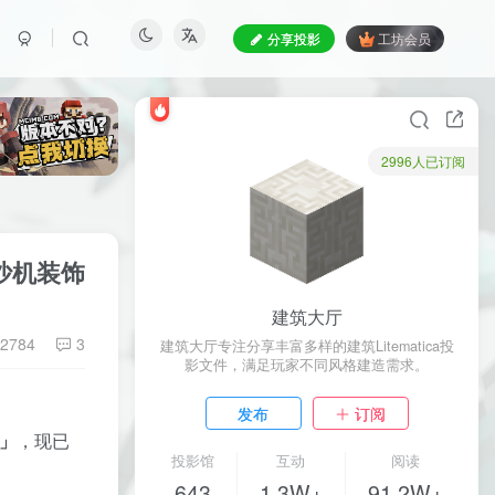
分享投影
工坊会员
2996人已订阅
刷沙机装饰
建筑大厅
2784
3
建筑大厅专注分享丰富多样的建筑Litematica投
影文件，满足玩家不同风格建造需求。
发布
订阅
」
，现已
投影馆
互动
阅读
643
1.3W+
91.2W+