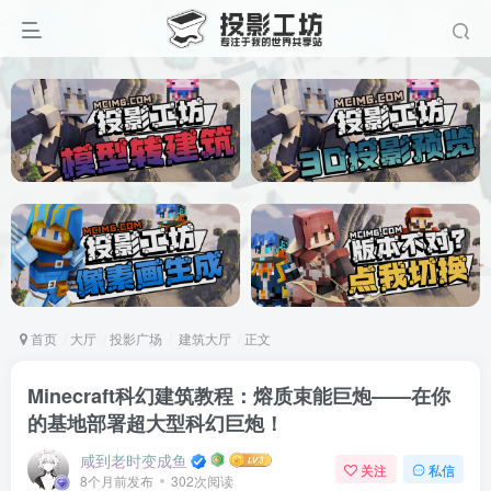
首页
大厅
投影广场
建筑大厅
正文
Minecraft科幻建筑教程：熔质束能巨炮——在你
的基地部署超大型科幻巨炮！
咸到老时变成鱼
关注
私信
8个月前发布
302次阅读