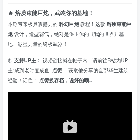
🔥 熔质束能巨炮，武装你的基地！
本期带来极具震撼力的
科幻巨炮
教程！这款
熔质束能巨
炮
设计，造型霸气，绝对是保卫你的《我的世界》基
地、彰显力量的终极武器！
👍
支持UP主：
视频链接就在帖子内！请前往B站为UP
主“咸到老时变成鱼”
点赞
，获取他分享的全部毕生建筑
经验！记住：
点赞换存档，说好的哦~