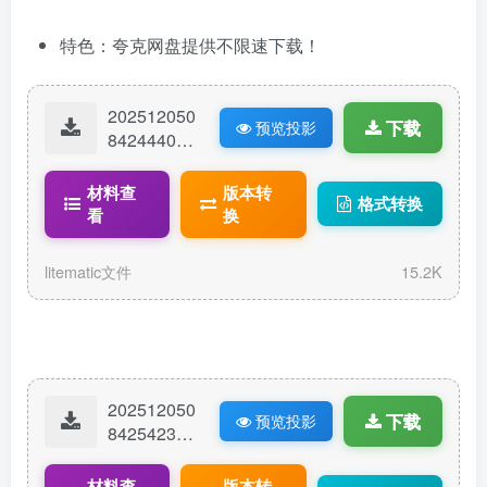
特色：夸克网盘提供不限速下载！
202512050
下载
预览投影
84244400-
海水富集平
台-简居版.li
材料查
版本转
格式转换
tematic
看
换
litematic文件
15.2K
202512050
下载
预览投影
84254238-
海水富集平
台-装饰版.li
材料查
版本转