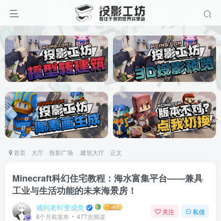
首页
大厅
投影广场
建筑大厅
正文
Minecraft科幻住宅教程：海水富集平台——兼具
工业与生活功能的未来海景房！
咸到老时变成鱼
关注
私信
8个月前发布
477次阅读