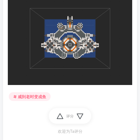
咸到老时变成鱼
评分
欢迎为Ta评分