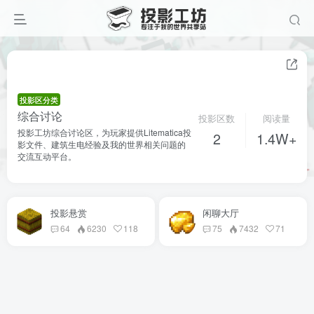
投影区分类
综合讨论
投影区数
阅读量
投影工坊综合讨论区，为玩家提供Litematica投
2
1.4W+
影文件、建筑生电经验及我的世界相关问题的
交流互动平台。
投影悬赏
闲聊大厅
64
6230
118
75
7432
71