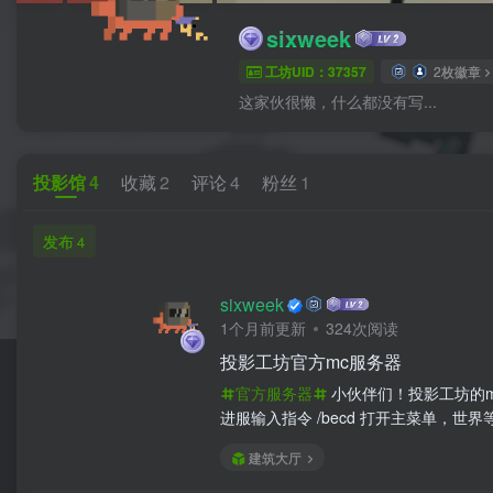
sixweek
工坊UID：37357
2枚徽章
这家伙很懒，什么都没有写...
投影馆
4
收藏
2
评论
4
粉丝
1
发布
4
sixweek
1个月前更新
324次阅读
投影工坊官方mc服务器
官方服务器
小伙伴们！投影工坊的m
进服输入指令 /becd 打开主菜单，世界等你来探索
建筑大厅