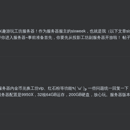
趣游玩工坊服务器！作为服务器服主的sixweek，也就是我（以下文章si
你进入服务器~事前准备首先，你要先从投影工坊副服务器开放啦！ 帖子中
能٩( 'ω' )و 一些问题统一回复一下，服务器离线可进，手机可进、支持版本1.8.x1.21.x
务器配置是9950X，32核64GB运存，200GB硬盘，放心玩。服务器版本为J