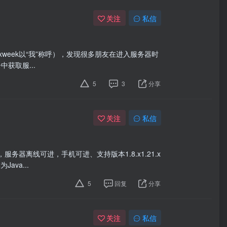
关注
私信
xweek以“我”称呼），发现很多朋友在进入服务器时
获取服...
5
3
分享
关注
私信
ava...
5
回复
分享
关注
私信