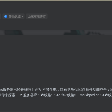
赞助认证
山东省淄博市
c服务器已经开好啦！🎉🔧 不禁生电，红石党放心玩📦 插件功能齐全
！📌 服务器IP：🚫线路1：4e.fit✅️线路2：mc.xbjstd.cn:94🚫线路