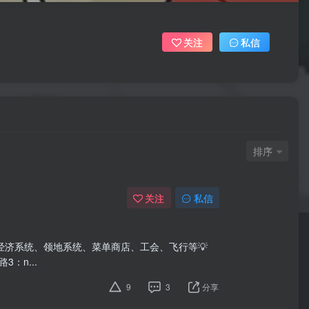
关注
私信
排序
关注
私信
：经济系统、领地系统、菜单商店、工会、飞行等💡
3：n...
9
3
分享