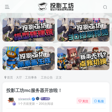
首页
大厅
工坊事务
工坊公告
正文
投影工坊mc服务器开放啦！
sixweek
关注
私信
1个月前更新
200次阅读