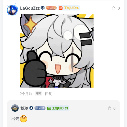
LaGouZzz
0
工坊UID:4
2个月前
回复
湖南
秋玲
0
工坊UID:53
出去