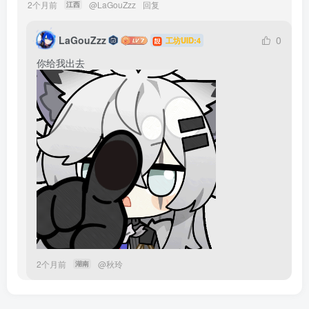
2个月前
@
LaGouZzz
回复
江西
LaGouZzz
0
工坊UID:4
你给我出去
2个月前
@
秋玲
湖南