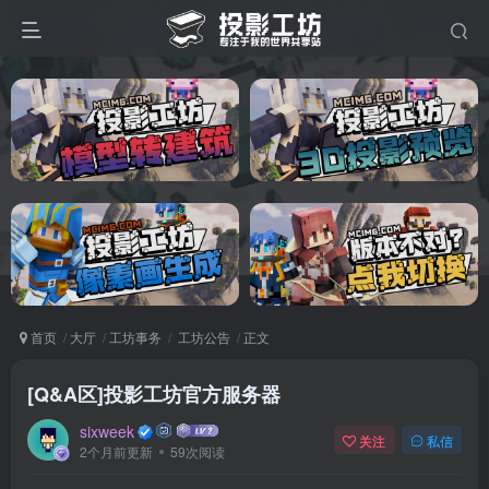
首页
大厅
工坊事务
工坊公告
正文
[Q&A区]投影工坊官方服务器
sixweek
关注
私信
2个月前更新
59次阅读