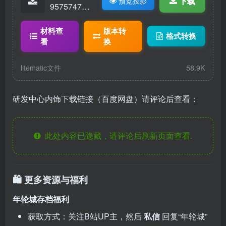
下载
预览投影
95757474-
科研中心-
（含内
材料查
版本转
格式转换
饰）.litemat
看
换
ic
litematic文件
58.9K
研发中心内饰下载链接（百度网盘）请评论后查看：
此处内容已隐藏，请评论后刷新页面查看.
🛍️ 更多资源与福利
年轮城存档福利
获取方式：关注B站UP主，然后
私信
回复“年轮城”