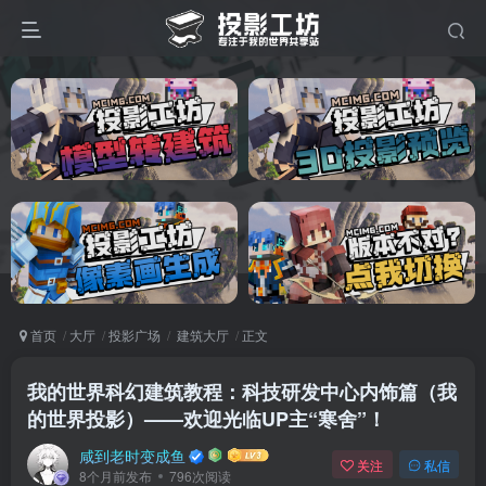
首页
大厅
投影广场
建筑大厅
正文
我的世界科幻建筑教程：科技研发中心内饰篇（我
的世界投影）——欢迎光临UP主“寒舍”！
咸到老时变成鱼
关注
私信
8个月前发布
796次阅读