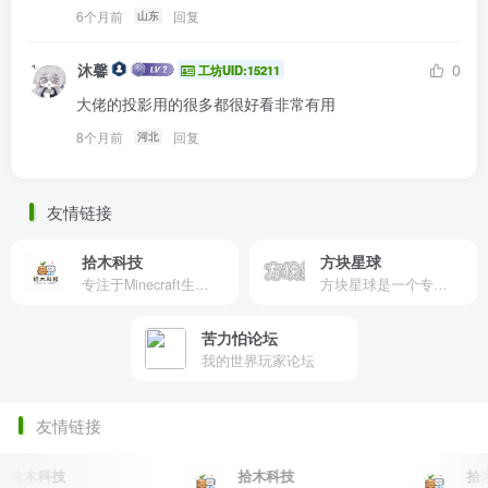
6个月前
回复
山东
沐馨
0
工坊UID:15211
大佬的投影用的很多都很好看非常有用
8个月前
回复
河北
友情链接
拾木科技
方块星球
专注于Minecraft生态建设
方块星球是一个专注于我的世界的中文论坛，提供丰富的资源分享、玩家交流和创意展示，包括地图、皮肤、数据包等内容，打造Minecraft玩家的专属社区乐园！
苦力怕论坛
我的世界玩家论坛
友情链接
木科技
拾木科技
拾木科