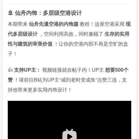
🚢 仙舟内饰：多层级空港设计
本期带来
仙舟先遣空港的内饰篇
教程！这座空港采用
现
代多层级设计
，空间利用高效，同时兼顾了
生存的实用
性与建筑的审美价值
！让你的空港内部不再是空旷的盒
子！
👍
支持UP主：
视频链接就在帖子内！UP主
想要500个
赞
！请前往B站为UP主“咸到老时变成鱼”点赞三连，支
持他带来更多实用内饰设计！