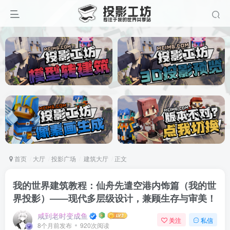
首页
大厅
投影广场
建筑大厅
正文
我的世界建筑教程：仙舟先遣空港内饰篇（我的世
界投影）——现代多层级设计，兼顾生存与审美！
咸到老时变成鱼
关注
私信
8个月前发布
920次阅读