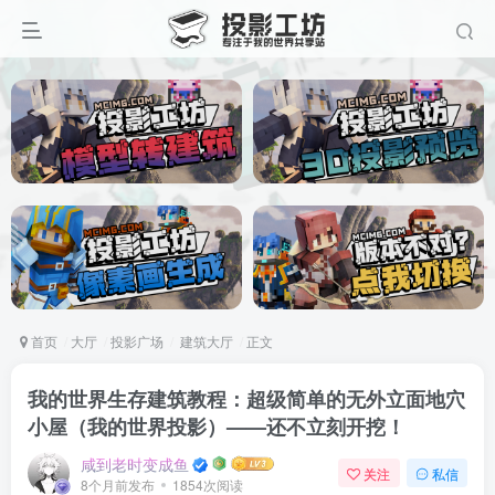
首页
大厅
投影广场
建筑大厅
正文
我的世界生存建筑教程：超级简单的无外立面地穴
小屋（我的世界投影）——还不立刻开挖！
咸到老时变成鱼
关注
私信
8个月前发布
1854次阅读