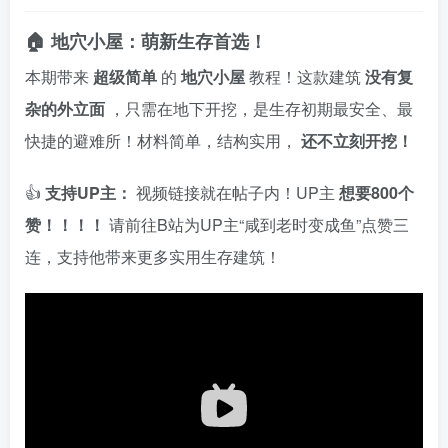
🏠 地穴小屋：萌新生存首选！
本期带来
超级简单
的
地穴小屋
教程！这款建筑
没有复
杂的外立面
，只需在地下开挖，是生存初期最安全、最
快捷的避难所！材料简单，结构实用，
还不立刻开挖！
👍
支持UP主：
视频链接就在帖子内！UP主
想要800个
赞！！！！
请前往B站为UP主“咸到老时变成鱼”点赞三
连，支持他带来更多实用生存建筑！