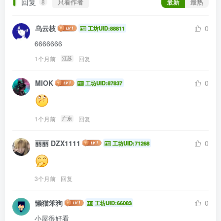
回复
只看作者
最新
最热
8
乌云枝
0
工坊UID:88811
6666666
1个月前
回复
江苏
MIOK
0
工坊UID:87837
1个月前
回复
广东
丽丽 DZX1111
0
工坊UID:71268
3个月前
回复
懒猫笨狗
0
工坊UID:66083
小屋很好看