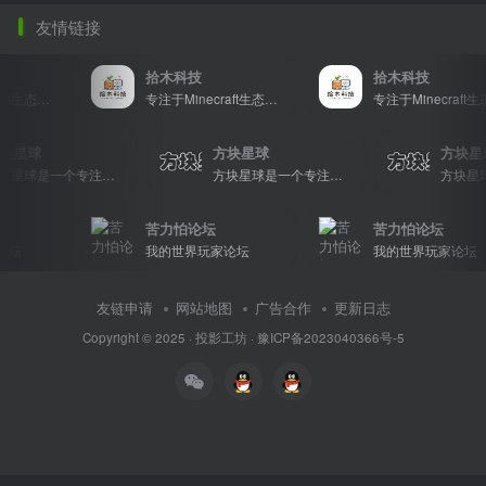
友情链接
拾木科技
拾木科技
专注于Minecraft生态建设
专注于Minecraft生态建设
专注于Minecraft生态建设
方块星球
方块星球
方
方块星球是一个专注于我的世界的中文论坛，提供丰富的资源分享、玩家交流和创意展示，包括地图、皮肤、数据包等内容，打造Minecraft玩家的专属社区乐园！
方块星球是一个专注于我的世界的中文论坛，提供丰富的资源分享、玩家交流和创意展示，包括地图、皮肤、数据包等内容，打造Minecraft玩家的专属社区乐园！
苦力怕论坛
苦力怕论坛
我的世界玩家论坛
我的世界玩家论坛
友链申请
网站地图
广告合作
更新日志
Copyright © 2025 ·
投影工坊
·
豫ICP备2023040366号-5