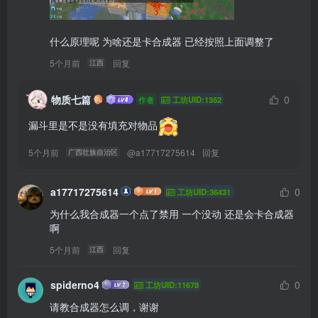
什么原理呢 为啥还是卡合成器 已经按照上面调整了
5个月前
回复
江西
物质七篇
0
作者
工坊UID:1352
漏斗里是不是没有填充对物品
5个月前
@
a17717275614
回复
广西壮族自治区
a17717275614
0
工坊UID:36431
为什么我合成器一个点了禁用 一个没动 还是会卡合成器
啊
5个月前
回复
江西
spiderno4
0
工坊UID:11678
请教合成器怎么调，谢谢