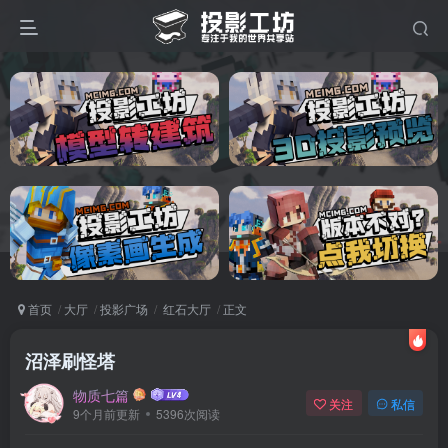
首页
大厅
投影广场
红石大厅
正文
沼泽刷怪塔
物质七篇
关注
私信
9个月前更新
5396次阅读