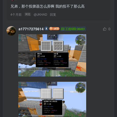
兄弟，那个投掷器怎么弄啊 我的投不了那么高
4个月前
@
JKHAD
回复
河北
a17717275614
0
工坊UID:36431