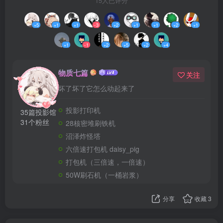
15人已评分
+5
+1
+1
-3
+2
+1
+1
+2
+1
+1
-1
+2
+5
+2
+4
物质七篇
关注
坏了坏了它怎么动起来了
投影打印机
35篇投影馆
31个粉丝
28核密堆刷铁机
沼泽炸怪塔
六倍速打包机 daisy_pig
打包机（三倍速，一倍速）
50W刷石机（一桶岩浆）
分享
收藏
3