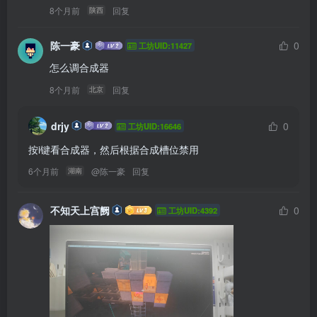
8个月前
回复
陕西
陈一豪
0
工坊UID:11427
怎么调合成器
8个月前
回复
北京
drjy
0
工坊UID:16646
按i键看合成器，然后根据合成槽位禁用
6个月前
@
陈一豪
回复
湖南
不知天上宫阙
0
工坊UID:4392