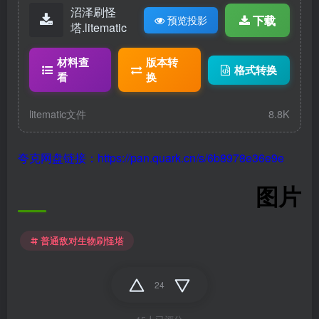
沼泽刷怪
下载
预览投影
塔.litematic
材料查
版本转
格式转换
看
换
litematic文件
8.8K
夸克网盘链接：https://pan.quark.cn/s/6b8978e36e9e
图片
普通敌对生物刷怪塔
24