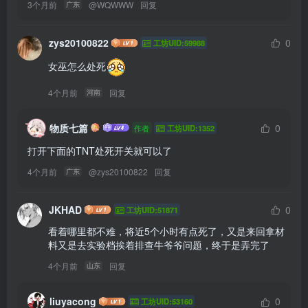
3个月前
@
WQWWW
回复
广东
zys20100822
0
工坊UID:59988
女巫怎么处死
4个月前
回复
河南
物质七篇
0
作者
工坊UID:1352
打开下面的TNT处死开关就可以了
4个月前
@
zys20100822
回复
广东
JKHAD
0
工坊UID:51871
看着哪里都不难，将近5个小时有点死了，又是来回拿材
料又是去实验档挨着排查牛爷爷问题，终于是弄完了
4个月前
回复
山东
liuyacong
0
工坊UID:53160