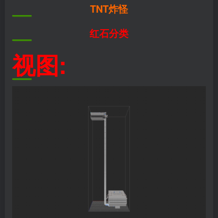
TNT炸怪
红石分类
视图: