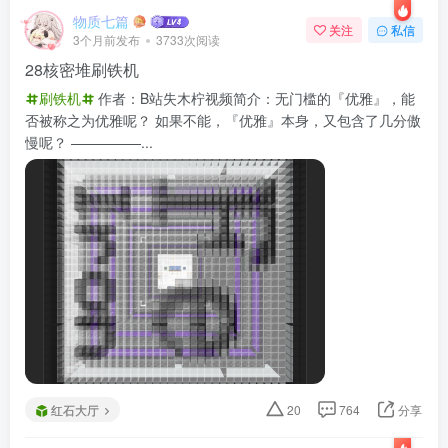
物质七篇
关注
私信
3个月前发布
3733次阅读
28核密堆刷铁机
刷铁机
作者：B站失木柠视频简介：无门槛的『优雅』，能
否被称之为优雅呢？ 如果不能，『优雅』本身，又包含了几分傲
慢呢？ —————...
红石大厅
20
764
分享