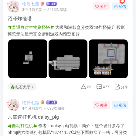
物质七篇
关注
私信
3个月前更新
2413次阅读
沼泽炸怪塔
普通敌对生物刷怪塔
大吸和潜影盒分类双tnt炸怪提升:投影
预览无法显示完全请到游戏内预览图片
红石大厅
23
477
分享
物质七篇
关注
私信
4个月前发布
698次阅读
六倍速打包机 daisy_pig
自动打包机
作者：daisy_pig视频：简介：这个设计参考了
nhmj的六倍速打包机BV187411J7CJ把下面做窄了一格，可分类