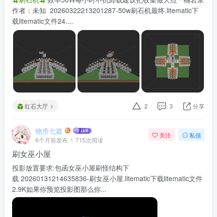
作者：未知 20260322213201287-50w刷石机最终.litematic下
载litematic文件24....
红石大厅
2
3
分享
物质七篇
关注
私信
6个月前发布
715次阅读
刷女巫小屋
投影放置要求:包函女巫小屋刷怪结构下
载 20260131214635836-刷女巫小屋.litematic下载litematic文件
2.9K如果你预览投影图那么你...