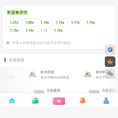
资源兼容性
1.21x
1.20x
1.19x
1.18x
1.17x
1.16x
1.15x
1.14x
1.13
1.12x
带有
x
的版本表示该大版本全系列兼容
友情链接
拾木科技
拾木科技
专注于Minecraft生态建设
专注于Minecraft生态建设
块星球
方块星球
方块星
方块星球是一个专注于我的世界的中文论坛，提供丰富的资源分享、玩家交流和创意展示，包括地图、皮肤、数据包等内容，打造Minecraft玩家的专属社区乐园！
方块星球是一个专注于我的世界的中文论坛，提供丰富的资源分享、玩家交流和创意展示，包括地图、皮肤、数据包等内容，打造Minecraft玩家的专属社区乐园！
苦力怕论坛
苦力怕论坛
论坛
我的世界玩家论坛
我的世界玩家论坛