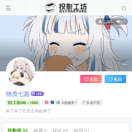
3.4W+
31
关注
私信
物质七篇
工坊UID：1352
8枚徽章
广东省中国
坏了坏了它怎么动起来了
投影馆
35
收藏
0
评论
25
粉丝
31