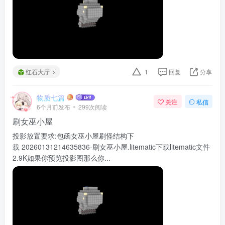
红石大厅
1
回复
分享
物质七篇
关注
私信
6个月前发布
299次阅读
刷女巫小屋
投影放置要求:包函女巫小屋刷怪结构下
载 20260131214635836-刷女巫小屋.litematic下载litematic文件
2.9K如果你预览投影图那么你...