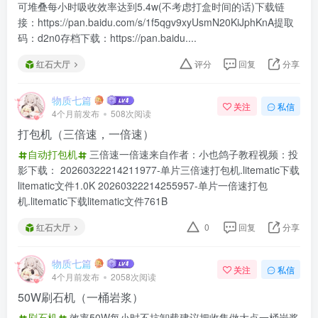
可堆叠每小时吸收效率达到5.4w(不考虑打盒时间的话)下载链
接：https://pan.baidu.com/s/1f5qgv9xyUsmN20KiJphKnA提取
码：d2n0存档下载：https://pan.baidu....
红石大厅
评分
回复
分享
物质七篇
关注
私信
4个月前发布
508次阅读
打包机（三倍速，一倍速）
自动打包机
三倍速一倍速来自作者：小也鸽子教程视频：投
影下载： 20260322214211977-单片三倍速打包机.litematic下载
litematic文件1.0K 20260322214255957-单片一倍速打包
机.litematic下载litematic文件761B
红石大厅
0
回复
分享
物质七篇
关注
私信
4个月前发布
2058次阅读
50W刷石机（一桶岩浆）
刷石机
效率50W每小时不抗卸载建议把收集做大点一桶岩浆