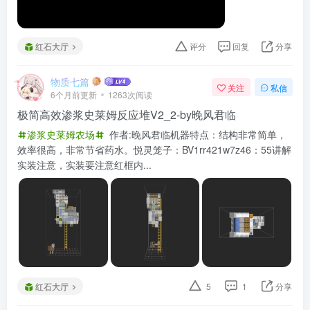
红石大厅
评分
回复
分享
物质七篇
关注
私信
6个月前更新
1263次阅读
极简高效渗浆史莱姆反应堆V2_2-by晚风君临
渗浆史莱姆农场
作者:晚风君临机器特点：结构非常简单，
效率很高，非常节省药水。悦灵笼子：BV1rr421w7z46：55讲解
实装注意，实装要注意红框内...
红石大厅
5
1
分享