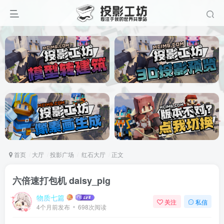
首页
大厅
投影广场
红石大厅
正文
六倍速打包机 daisy_pig
物质七篇
关注
私信
4个月前发布
698次阅读