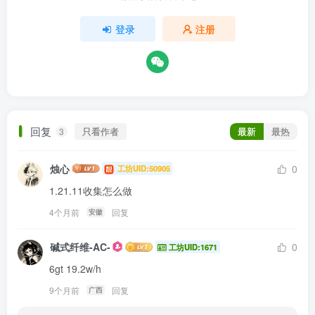
登录
注册
回复
只看作者
最新
最热
3
烛心
0
工坊UID:50905
1.21.11收集怎么做
4个月前
回复
安徽
碱式纤维-AC-
0
工坊UID:1671
6gt 19.2w/h
9个月前
回复
广西