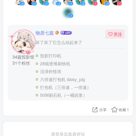
+5
+1
+1
+2
+1
+2
-1
+5
-1
+1
物质七篇
关注
坏了坏了它怎么动起来了
投影打印机
34篇投影馆
31个粉丝
28核密堆刷铁机
沼泽炸怪塔
六倍速打包机 daisy_pig
打包机（三倍速，一倍速）
50W刷石机（一桶岩浆）
分享
收藏
1
请登录后发表评论