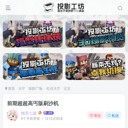
首页
大厅
投影广场
红石大厅
正文
前期超超高丐版刷沙机
物质七篇
关注
私信
9个月前更新
1212次阅读