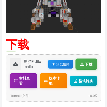
下载
刷沙机.lite
下载
预览投影
matic
材料查
版本转
格式转换
看
换
litematic文件
18.9K