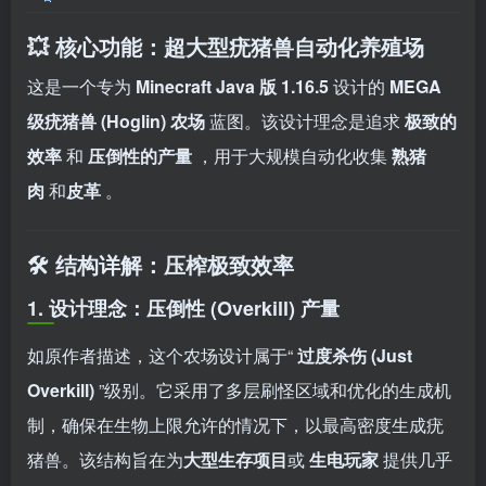
💥 核心功能：超大型疣猪兽自动化养殖场
这是一个专为
Minecraft Java 版 1.16.5
设计的
MEGA
级疣猪兽 (Hoglin) 农场
蓝图。该设计理念是追求
极致的
效率
和
压倒性的产量
，用于大规模自动化收集
熟猪
肉
和
皮革
。
🛠️ 结构详解：压榨极致效率
1.
设计理念：压倒性 (Overkill) 产量
如原作者描述，这个农场设计属于“
过度杀伤 (Just
Overkill)
”级别。它采用了多层刷怪区域和优化的生成机
制，确保在生物上限允许的情况下，以最高密度生成疣
猪兽。该结构旨在为
大型生存项目
或
生电玩家
提供几乎