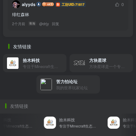
alyyds
0
工坊UID:71817
绯红森林
2个月前
@
drjy
回复
青海
友情链接
拾木科技
方块星球
专注于Minecraft生态建设
方块星球是一个专注于我的世界的中文论坛，提供丰富的资源分享、玩家交流和创意展示，包括地图、皮肤、数据包等内容，打造Minecraft玩家的专属社区乐园！
苦力怕论坛
我的世界玩家论坛
友情链接
科技
拾木科技
拾木科技
专注于Minecraft生态建设
专注于Minecraft生态建设