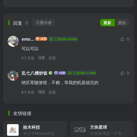
回复
只看作者
最新
最热
2
emo...
0
工坊UID:43285
可以可以
5个月前
回复
江苏
乱七八糟炒饭
0
工坊UID:11698
绝区零随便馆，不赖，等我把机器搞完的
8个月前
回复
河北
友情链接
拾木科技
方块星球
专注于Minecraft生态建设
方块星球是一个专注于我的世界的中文论坛，提供丰富的资源分享、玩家交流和创意展示，包括地图、皮肤、数据包等内容，打造Minecraft玩家的专属社区乐园！