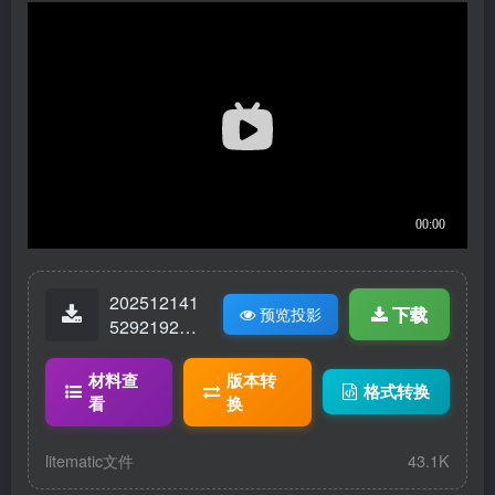
202512141
下载
预览投影
52921922-
随便观-1.lit
ematic
材料查
版本转
格式转换
看
换
litematic文件
43.1K