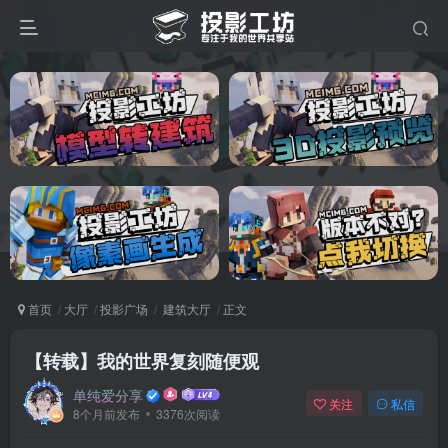
首页
大厅
投影广场
建筑大厅
正文
【转载】我的世界复刻随便观
单纯爱分享
关注
私信
8个月前发布
3376次阅读