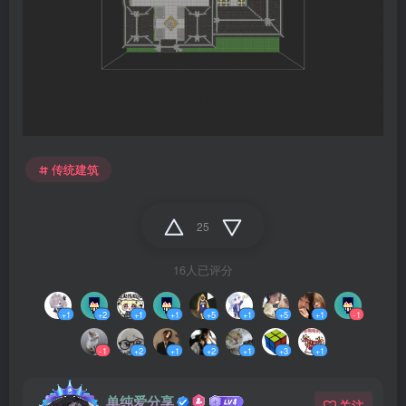
传统建筑
25
16人已评分
+1
+2
+1
+1
+5
+1
+5
+1
-1
-1
+2
+1
+2
+1
+3
+1
单纯爱分享
关注