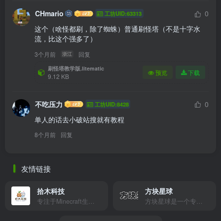
CHmario
0
工坊UID:63313
这个（啥怪都刷，除了蜘蛛）普通刷怪塔（不是十字水
流，比这个强多了）
3个月前
回复
浙江
刷怪塔教学版.litematic
预览
下载
9.12 KB
不吃压力
0
工坊UID:8428
单人的话去小破站搜就有教程
8个月前
回复
友情链接
拾木科技
方块星球
专注于Minecraft生态建设
方块星球是一个专注于我的世界的中文论坛，提供丰富的资源分享、玩家交流和创意展示，包括地图、皮肤、数据包等内容，打造Minecraft玩家的专属社区乐园！