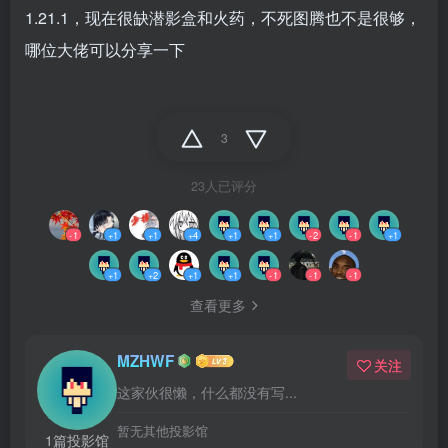
1.21.1，现在很缺潜影盒和火药，不死图腾也不是很够，
哪位大佬可以分享一下
3
23人已评分
-1
+1
+1
+4
+1
+1
-2
-1
+1
+1
+2
+1
+1
-1
-1
-1
查看更多
MZHWF
关注
这家伙很懒，什么都没有写...
暂无其他投影馆
1篇投影馆