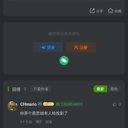
分享
收藏
请登录后发表评论
登录
注册
回答
只看作者
最新
最热
3
CHmario
0
工坊UID:63313
你弄个悬赏就有人给投影了
3个月前
回复
浙江