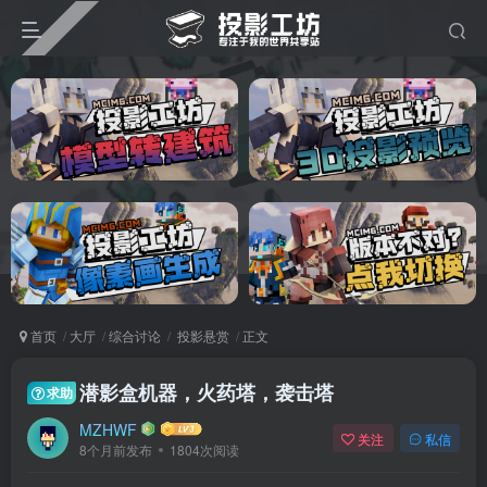
首页
大厅
综合讨论
投影悬赏
正文
潜影盒机器，火药塔，袭击塔
求助
MZHWF
关注
私信
8个月前发布
1804次阅读