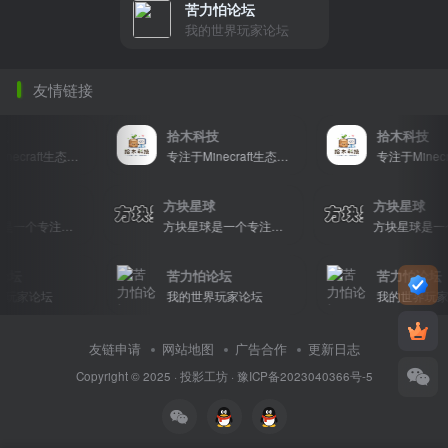
苦力怕论坛
我的世界玩家论坛
友情链接
技
拾木科技
拾木科技
专注于Minecraft生态建设
专注于Minecraft生态建设
星球
方块星球
方块星球
方块星球是一个专注于我的世界的中文论坛，提供丰富的资源分享、玩家交流和创意展示，包括地图、皮肤、数据包等内容，打造Minecraft玩家的专属社区乐园！
方块星球是一个专注于我的世界的中文论坛，提供丰富的资源分享、玩家交流和创意展示，包括地图、皮肤、数据包等内容，打造Minecraft玩家的专属社区乐园！
论坛
苦力怕论坛
苦力怕论坛
玩家论坛
我的世界玩家论坛
我的世界玩家
友链申请
网站地图
广告合作
更新日志
Copyright © 2025 ·
投影工坊
·
豫ICP备2023040366号-5