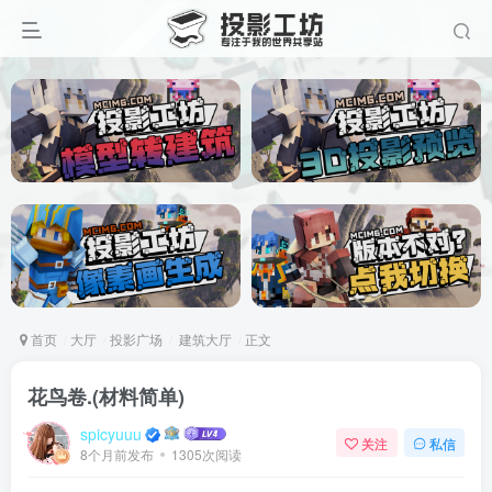
首页
大厅
投影广场
建筑大厅
正文
花鸟卷.(材料简单)
spicyuuu
关注
私信
8个月前发布
1305次阅读