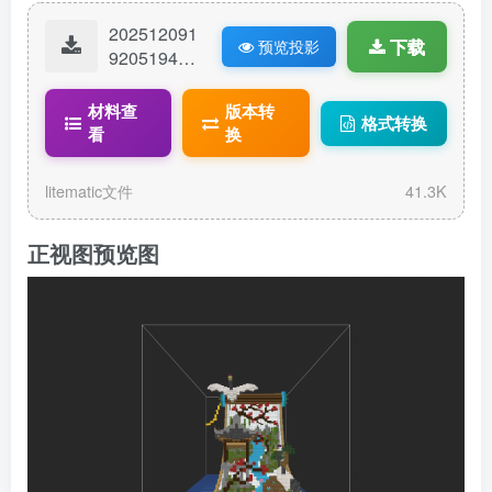
202512091
下载
预览投影
92051943-
花鸟卷.lite
matic
材料查
版本转
格式转换
看
换
litematic文件
41.3K
正视图预览图