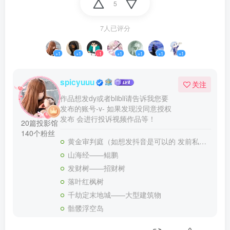
5
7人已评分
+1
+1
-1
+1
+1
+1
+1
spicyuuu
关注
作品想发dy或者blibli请告诉我您要
发布的账号-v- 如果发现没同意授权
发布 会进行投诉视频作品等！
20篇投影馆
140个粉丝
黄金审判庭（如想发抖音是可以的 发前私信请告诉我您抖音号）
山海经——鲲鹏
发财树——招财树
落叶红枫树
千劫定末地城——大型建筑物
骷髅浮空岛