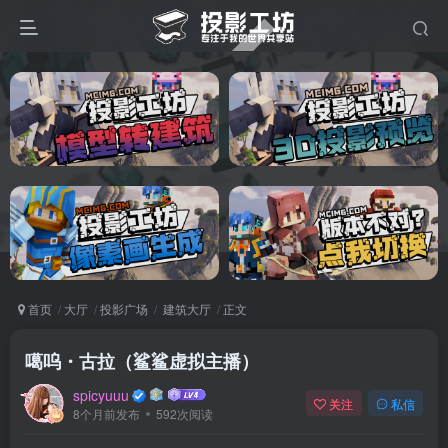
首页
大厅
投影广场
建筑大厅
正文
噶呜・古拉（鲨鲨虚拟主播）
spicyuuu
关注
私信
8个月前发布
592次阅读