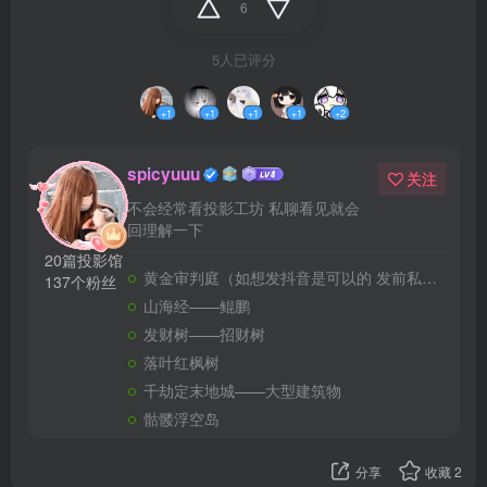
6
5人已评分
+1
+1
+1
+1
+2
spicyuuu
关注
不会经常看投影工坊 私聊看见就会
回理解一下
20篇投影馆
黄金审判庭（如想发抖音是可以的 发前私信请告诉我您抖音号）
137个粉丝
山海经——鲲鹏
发财树——招财树
落叶红枫树
千劫定末地城——大型建筑物
骷髅浮空岛
分享
收藏
2