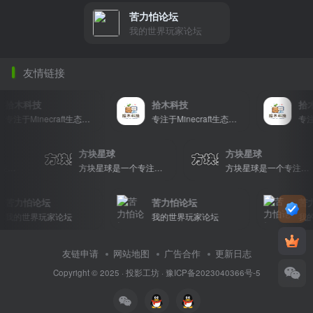
苦力怕论坛
我的世界玩家论坛
友情链接
拾木科技
拾木科技
拾木
专注于Minecraft生态建设
专注于Minecraft生态建设
方块星球
方块星球
方块星球是一个专注于我的世界的中文论坛，提供丰富的资源分享、玩家交流和创意展示，包括地图、皮肤、数据包等内容，打造Minecraft玩家的专属社区乐园！
方块星球是一个专注于我的世界的中文论坛，提供丰富的资源分享、玩家交流和创意展示，包括地图、皮肤、数据包等内容，打造Minecraft玩家的专属社区乐园！
方块星
苦力怕论坛
苦力怕论坛
苦力
我的世界玩家论坛
我的世界玩家论坛
我的世
友链申请
网站地图
广告合作
更新日志
Copyright © 2025 ·
投影工坊
·
豫ICP备2023040366号-5