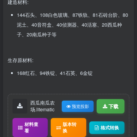
建造材料:
144石头、108白色玻璃、87铁轨、81石砖台阶、80
泥土、40音符盒、40侦测器、40活塞、20西瓜种
子、20南瓜种子等
生存原材料:
168红石、94铁锭、41石英、6金锭
西瓜南瓜农
下载
预览投影
场.litematic
材料查
版本转
格式转换
看
换