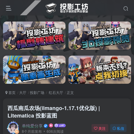
首页
大厅
投影广场
红石大厅
正文
西瓜南瓜农场(ilmango-1.17.1优化版) |
Litematica 投影蓝图
单纯爱分享
关注
私信
8个月前发布
606次阅读