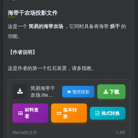
海带干农场投影文件
这是一个
简易的海带农场
，它同时具备将海带
烘干
的
功能。
【作者说明】
这是作者的第一个红石装置，请多指教。
简易海带干
下载
预览投影
农场.litemat
ic
材料查
版本转
格式转换
看
换
litematic文件
1.5K