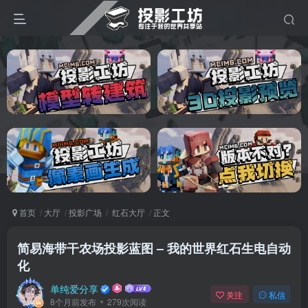
首页
大厅
投影广场
红石大厅
正文
简易海带干农场投影蓝图 – 我的世界红石生电自动
化
单纯爱分享
关注
私信
8个月前发布
279次阅读