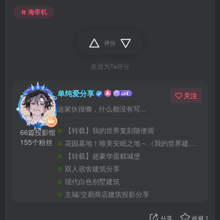
海带机
评分
欢迎为Ta评分
单纯爱分享
关注
这家伙很懒，什么都没有写...
【转载】我的世界复刻随便观
66篇投影馆
155个粉丝
花园墓地！唯美安眠之地～（我的世界建筑教程）
【转载】超豪华蛋糕城堡
双人宿舍建筑分享
现代白色别墅建筑
主城/交易商店建筑投影分享
分享
收藏
1