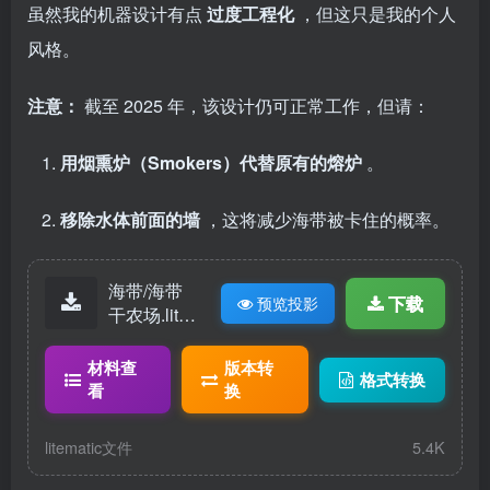
虽然我的机器设计有点
过度工程化
，但这只是我的个人
风格。
注意：
截至 2025 年，该设计仍可正常工作，但请：
用烟熏炉（Smokers）代替原有的熔炉
。
移除水体前面的墙
，这将减少海带被卡住的概率。
海带/海带
下载
预览投影
干农场.lite
matic
材料查
版本转
格式转换
看
换
litematic文件
5.4K