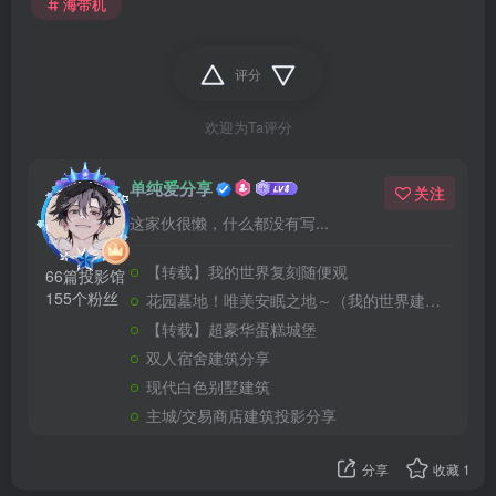
海带机
评分
欢迎为Ta评分
单纯爱分享
关注
这家伙很懒，什么都没有写...
【转载】我的世界复刻随便观
66篇投影馆
155个粉丝
花园墓地！唯美安眠之地～（我的世界建筑教程）
【转载】超豪华蛋糕城堡
双人宿舍建筑分享
现代白色别墅建筑
主城/交易商店建筑投影分享
分享
收藏
1