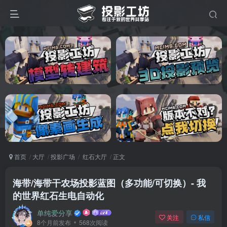
首页
大厅
投影广场
红石大厅
正文
海带/海带干农场投影蓝图（多功能/可切换）- 我
的世界红石生电自动化
单纯爱分享
关注
私信
8个月前发布
568次阅读