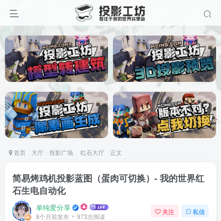
首页
大厅
投影广场
红石大厅
正文
简易烤鸡机投影蓝图（蛋肉可切换）- 我的世界红
石生电自动化
单纯爱分享
关注
私信
8个月前发布
973次阅读