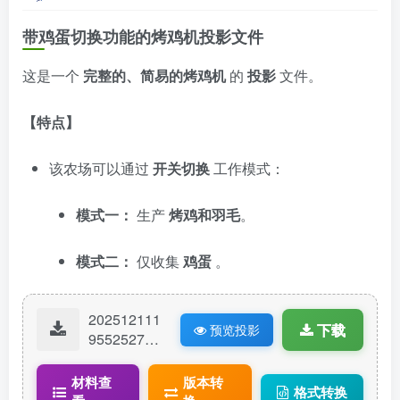
带鸡蛋切换功能的烤鸡机投影文件
这是一个
完整的、简易的烤鸡机
的
投影
文件。
【特点】
该农场可以通过
开关切换
工作模式：
模式一：
生产
烤鸡和羽毛
。
模式二：
仅收集
鸡蛋
。
202512111
下载
预览投影
95525273-
18200.litem
atic
材料查
版本转
格式转换