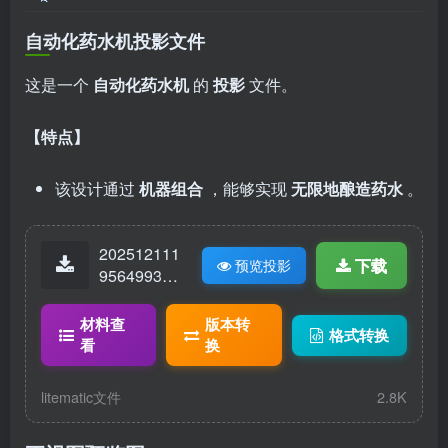
自动化药水机投影文件
这是一个
自动化药水机
的
投影
文件。
【特点】
该设计通过
机器组合
，能够实现
无限地酿造药水
。
202512111
下载
预览投影
95649930-
18228.litem
atic
材料查
版本转
格式转换
看
换
litematic文件
2.8K