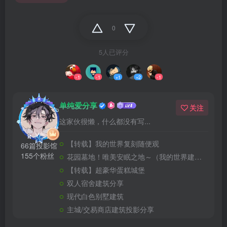
0
5人已评分
-1
-1
+1
+2
-1
单纯爱分享
关注
这家伙很懒，什么都没有写...
【转载】我的世界复刻随便观
66篇投影馆
155个粉丝
花园墓地！唯美安眠之地～（我的世界建筑教程）
【转载】超豪华蛋糕城堡
双人宿舍建筑分享
现代白色别墅建筑
主城/交易商店建筑投影分享