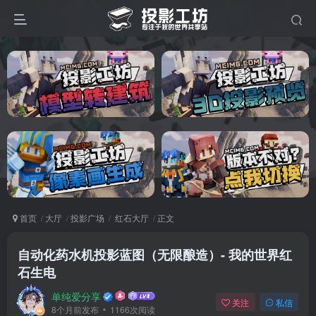
首页
大厅
投影广场
红石大厅
正文
自动化药水机投影蓝图（无限酿造）- 我的世界红
石生电
单纯爱分享
关注
私信
8个月前发布
1166次阅读