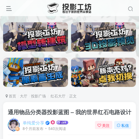
首页
大厅
投影广场
红石大厅
正文
通用物品分类器投影蓝图 – 我的世界红石电路设计
单纯爱分享
关注
私信
8个月前发布
540次阅读