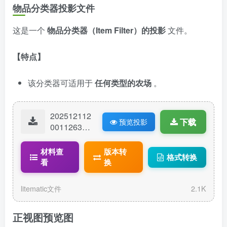
物品分类器投影文件
这是一个
物品分类器（Item Filter）的投影
文件。
【特点】
该分类器可适用于
任何类型的农场
。
202512112
下载
预览投影
00112637-
18340.litem
atic
材料查
版本转
格式转换
看
换
litematic文件
2.1K
正视图预览图