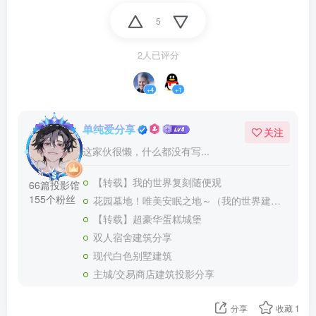
5
2人已评分
+4
+1
单纯爱分享
关注
这家伙很懒，什么都没有写...
【转载】我的世界复刻随便观
66篇投影馆
155个粉丝
花园墓地！唯美安眠之地～（我的世界建筑教程）
【转载】超豪华蛋糕城堡
双人宿舍建筑分享
现代白色别墅建筑
主城/交易商店建筑投影分享
分享
收藏
1