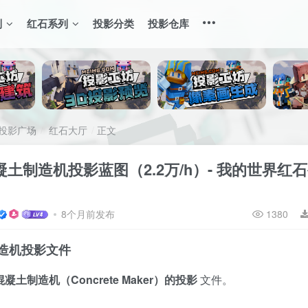
列
红石系列
投影分类
投影仓库
投影广场
红石大厅
正文
土制造机投影蓝图（2.2万/h）- 我的世界红
8个月前发布
1380
造机投影文件
混凝土制造机（Concrete Maker）的投影
文件。