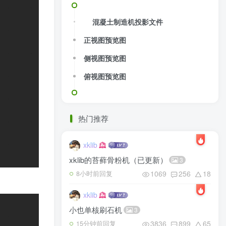
混凝土制造机投影文件
正视图预览图
侧视图预览图
俯视图预览图
热门推荐
xklib
xklib的苔藓骨粉机（已更新）
3
1069
256
18
8小时前回复
xklib
小也单核刷石机
3
3836
899
65
15分钟前回复