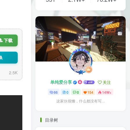
下载
换
2.5K
单纯爱分享
关注
66
0
0
154
14W+
这家伙很懒，什么都没有写...
目录树