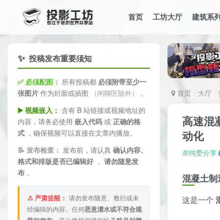
首页
工坊大厅
建筑系
✨
投稿发布重要须知
✅ 必须配图：
所有投稿都
必须附带至少一
张图片
作为封面或插图
（闲聊区除外）
。
首页
大厅
▶️ 视频嵌入：
含有 B 站链接或视频地址的
高速混凝
内容，请务必使用
嵌入代码
或
正确的格
式
，确保视频可以直接在文章内播放。
动化
📝 发布检查：
发布前，请认真
确认内容、
单纯爱分享
格式和排版是否已编辑好
，
请勿随意发
布
。
混凝土制
⚠️ 严肃提醒：
请勿发布随意、敷衍或未
这是一个
经编辑的内容。任何
恶意灌水或不符合规