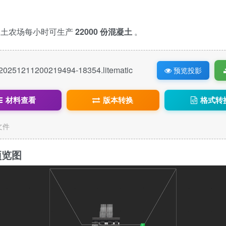
凝土农场每小时可生产
22000 份混凝土
。
20251211200219494-18354.litematic
预览投影
材料查看
版本转换
格式转
c文件
预览图