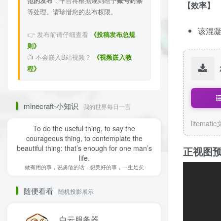
范的发布
，平台将根据规则给予
账号封禁
【效率】
等处理。请珍惜您的发布权限。
该混
👉 发布前请仔细查看
《投稿发布总规
则》
📺 不会嵌入B站视频？
《视频嵌入教
程》
minecraft-小知识
我的世界每日一言
litemati
To do the useful thing, to say the
courageous thing, to contemplate the
beautiful thing: that’s enough for one man’s
正视图
life.
做有用的事，说勇敢的话，想美好的事，一生足矣
随便看看
随机投影展示
白云服务器