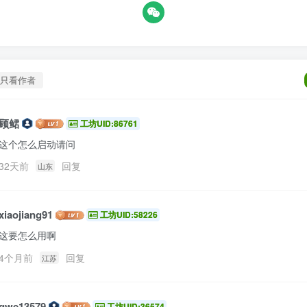
只看作者
顾鲪
工坊UID:86761
这个怎么启动请问
32天前
回复
山东
xiaojiang91
工坊UID:58226
这要怎么用啊
4个月前
回复
江苏
qwe13579
工坊UID:36574