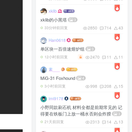
xklib
xklib的小黑塔
3
2850
714
43
33分钟前回复
Han0618
单区块一百倍速熔炉组
3
2470
11
11
12小时前回复
素___
MiG-31 Foxhound
4
998
208
15
3小时前回复
imi9178
小野同款刷石机 材料全都是前期常见的 记
得要在铁板门上放一桶水否则会炸膛
3
2313
14
13
21天前回复