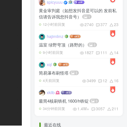
spicyuuu
黄金审判庭（如想发抖音是可以的 发前私
信请告诉我您抖音号）
1
2740
377
23
12小时前回复
hajimilmz
温室 绿野穹顶（路野的）
3
1827
111
14
9小时前回复
xql
简易瀑布刷怪塔
3
3499
12
16
4天前回复
xklib
最简4核刷铁机 1600/h铁锭
3
1.4W+
3057
211
34分钟前回复
最近在线