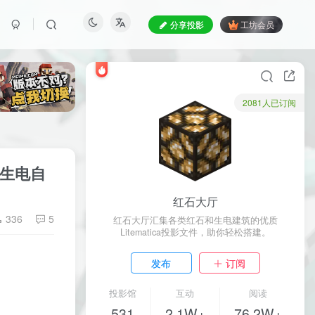
分享投影
工坊会员
2081人已订阅
石生电自
红石大厅
336
5
红石大厅汇集各类红石和生电建筑的优质
Litematica投影文件，助你轻松搭建。
发布
订阅
投影馆
互动
阅读
531
2.1W+
76.2W+