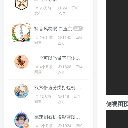
24
0
28天前
发布
7
抖音风枕眠-白玉京
2
1145
2
2个月前
回复
8
一个可以当做下届传送门的牌坊
7
1828
4
4个月前
回复
9
双六倍速分类打包机
3
148
1
12天前
回复
0
侧视图
高速刷石机投影蓝图（带 TNT 复制）- 我的世界红石生电自动化
1024
0
8个月前