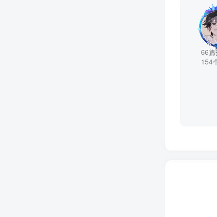
66
154