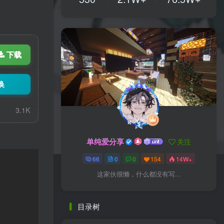
下载
换
3.1K
单纯爱分享
关注
66
0
0
154
14W+
这家伙很懒，什么都没有写...
目录树