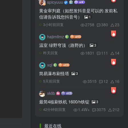
spicyuuu
黄金审判庭（如想发抖音是可以的 发前私
信请告诉我您抖音号）
1
2758
380
23
3小时前回复
hajimilmz
温室 绿野穹顶（路野的）
3
1831
111
14
昨天回复
xql
简易瀑布刷怪塔
3
3515
12
16
5天前回复
xklib
最简4核刷铁机 1600/h铁锭
3
1.4W+
3075
212
42分钟前回复
最近在线