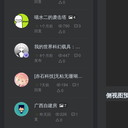
回复
0
喵水二的袭击塔
4
790
3
1个月前
回复
0
我的世界科幻载具：掘进者-火箭炮教程——火力覆盖，弹幕发射，感受重型武器的压制力！
447
0
8个月前
发布
0
[赤石科技]无粘无珊瑚逆天地毯机
3
194
1
7天前
回复
0
侧视图
广西自建房
7
226
1
昨天回
复
0