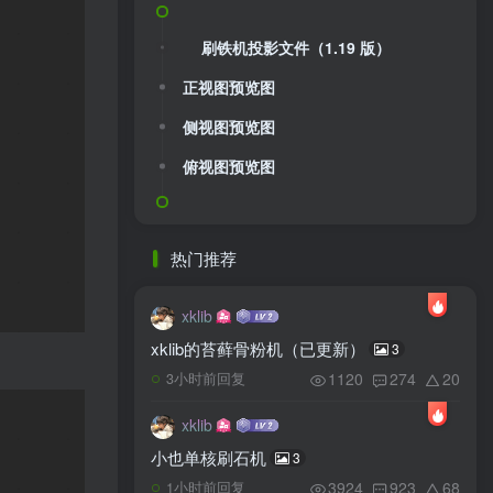
刷铁机投影文件（1.19 版）
正视图预览图
侧视图预览图
俯视图预览图
热门推荐
xklib
xklib的苔藓骨粉机（已更新）
3
1120
274
20
3小时前回复
xklib
小也单核刷石机
3
3924
923
68
1小时前回复