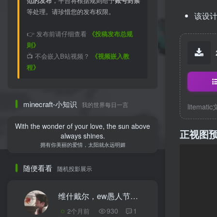
范的发布
，平台将根据规则给予
账号封禁
等处理。请珍惜您的发布权限。
该设
👉 发布前请仔细查看
《投稿发布总规
则》
📺 不会嵌入B站视频？
《视频嵌入教
程》
minecraft-小知识
我的世界每日一言
litemati
With the wonder of your love, the sun above
正视图
always shines.
拥有你美丽的爱情，太阳就永远明媚
随便看看
随机投影展示
维什戴尔，ew愚人节版
3
930
1
2个月前