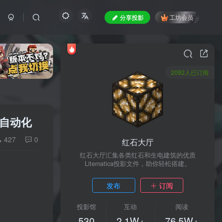
分享投影
工坊会员
2092人已订阅
电自动化
427
0
红石大厅
红石大厅汇集各类红石和生电建筑的优质
Litematica投影文件，助你轻松搭建。
发布
订阅
投影馆
互动
阅读
530
2.1W+
76.5W+