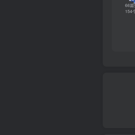
66
154