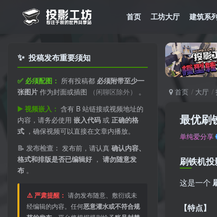
首页
工坊大厅
建筑系
✨
投稿发布重要须知
✅ 必须配图：
所有投稿都
必须附带至少一
张图片
作为封面或插图
（闲聊区除外）
。
首页
大厅
▶️ 视频嵌入：
含有 B 站链接或视频地址的
最优刷铁
内容，请务必使用
嵌入代码
或
正确的格
式
，确保视频可以直接在文章内播放。
单纯爱分享
📝 发布检查：
发布前，请认真
确认内容、
格式和排版是否已编辑好
，
请勿随意发
刷铁机投影
布
。
这是一个
⚠️ 严肃提醒：
请勿发布随意、敷衍或未
经编辑的内容。任何
恶意灌水或不符合规
【特点】