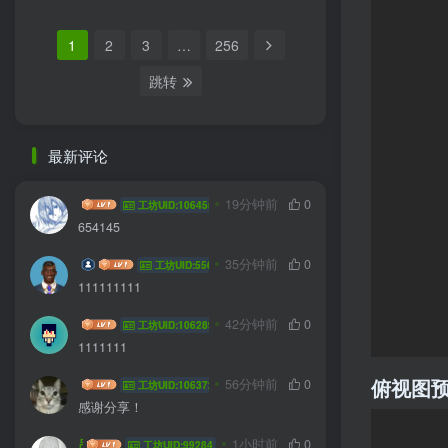
1
2
3
…
256
跳转
最新评论
dtald
19分钟前
0
工坊UID:106455
654145
audbe
35分钟前
0
工坊UID:55670
111111111
HYG sa
42分钟前
0
工坊UID:106289
1111111
俯视图
Hanmo
56分钟前
0
工坊UID:106372
感谢分享！
吊袜带
1小时前
0
工坊UID:99284