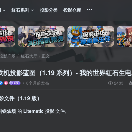
列
红石系列
投影分类
投影仓库
投影广场
红石大厅
正文
机投影蓝图（1.19 系列）- 我的世界红石生
8个月前发布
2483
文件（1.19 版）
刷铁农场
的
Litematic 投影
文件。