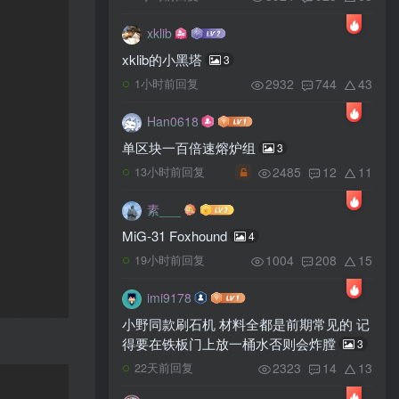
xklib
xklib的小黑塔
3
2932
744
43
1小时前回复
Han0618
单区块一百倍速熔炉组
3
2485
12
11
13小时前回复
素___
MiG-31 Foxhound
4
1004
208
15
19小时前回复
imi9178
小野同款刷石机 材料全都是前期常见的 记
得要在铁板门上放一桶水否则会炸膛
3
2323
14
13
22天前回复