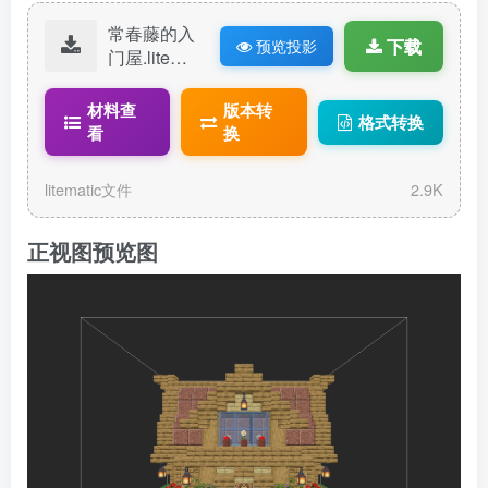
常春藤的入
下载
预览投影
门屋.litemat
ic
材料查
版本转
格式转换
看
换
litematic文件
2.9K
正视图预览图