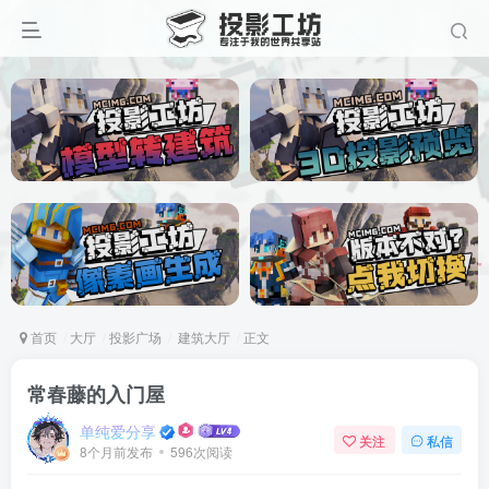
首页
大厅
投影广场
建筑大厅
正文
常春藤的入门屋
单纯爱分享
关注
私信
8个月前发布
596次阅读