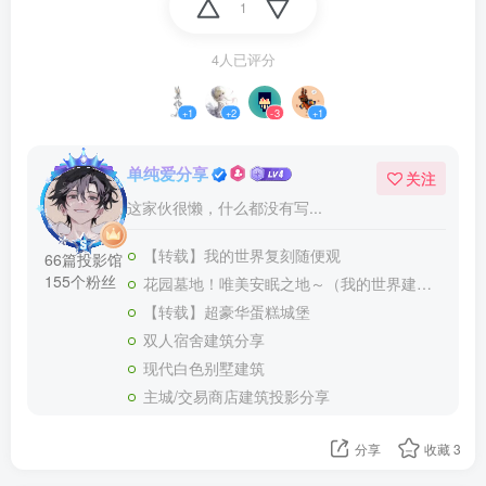
1
4人已评分
+1
+2
-3
+1
单纯爱分享
关注
这家伙很懒，什么都没有写...
【转载】我的世界复刻随便观
66篇投影馆
155个粉丝
花园墓地！唯美安眠之地～（我的世界建筑教程）
【转载】超豪华蛋糕城堡
双人宿舍建筑分享
现代白色别墅建筑
主城/交易商店建筑投影分享
分享
收藏
3