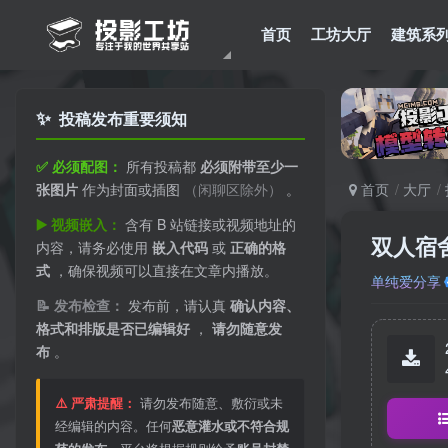
首页
工坊大厅
建筑系
✨
投稿发布重要须知
✅ 必须配图：
所有投稿都
必须附带至少一
张图片
作为封面或插图
（闲聊区除外）
。
首页
大厅
▶️ 视频嵌入：
含有 B 站链接或视频地址的
双人宿
内容，请务必使用
嵌入代码
或
正确的格
式
，确保视频可以直接在文章内播放。
单纯爱分享
📝 发布检查：
发布前，请认真
确认内容、
格式和排版是否已编辑好
，
请勿随意发
布
。
⚠️ 严肃提醒：
请勿发布随意、敷衍或未
经编辑的内容。任何
恶意灌水或不符合规