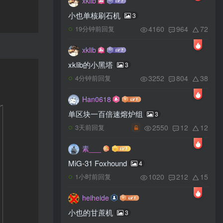
xklib
小也单核刷石机
3
4160
964
72
19分钟前回复
xklib
xklib的小黑塔
3
3252
804
38
4分钟前回复
Han0618
单区块一百倍速熔炉组
3
2550
12
12
3天前回复
素___
MiG-31 Foxhound
4
1020
212
15
1小时前回复
heiheide
小也的甘蔗机
3