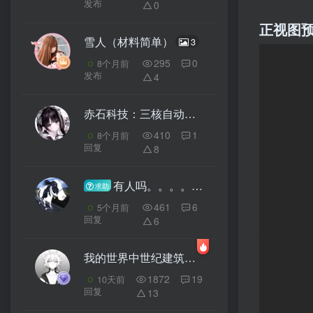
发布
0
正视图
雪人（材料简单）
3
295
0
8个月前
发布
4
赤石科技：三核自动合成机
3
410
1
8个月前
回复
8
有人吗。。。。。。。。
求助
461
6
5个月前
回复
6
我的世界中世纪建筑教程：矿坑营地（我的世界投影）——做一个有仪式感的专业矿工！
1872
19
10天前
回复
13