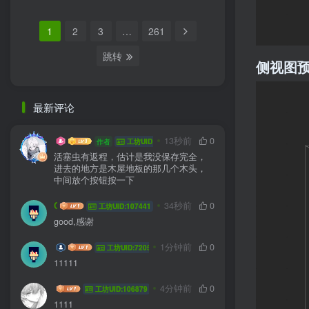
1
2
3
…
261
跳转
侧视图
最新评论
YUYUZI
13秒前
0
作者
工坊UID:10160
活塞虫有返程，估计是我没保存完全，
进去的地方是木屋地板的那几个木头，
中间放个按钮按一下
Cityzen_1234
34秒前
0
工坊UID:107441
good,感谢
JOY0621
1分钟前
0
工坊UID:72052
11111
Qurex
4分钟前
0
工坊UID:106879
1111