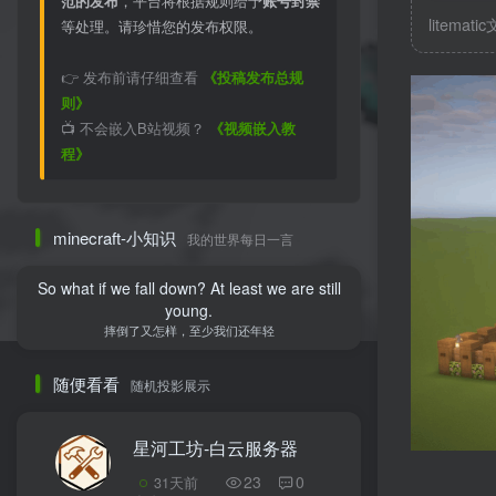
范的发布
，平台将根据规则给予
账号封禁
litemati
等处理。请珍惜您的发布权限。
👉 发布前请仔细查看
《投稿发布总规
则》
📺 不会嵌入B站视频？
《视频嵌入教
程》
minecraft-小知识
我的世界每日一言
So what if we fall down? At least we are still
young.
摔倒了又怎样，至少我们还年轻
随便看看
随机投影展示
星河工坊-白云服务器
23
0
31天前