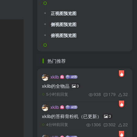
正视图预览图
侧视图预览图
俯视图预览图
热门推荐
xklib
xklib的全物品
3
938
179
32
5小时前回复
xklib
xklib的苔藓骨粉机（已更新）
3
1306
302
22
4分钟前回复