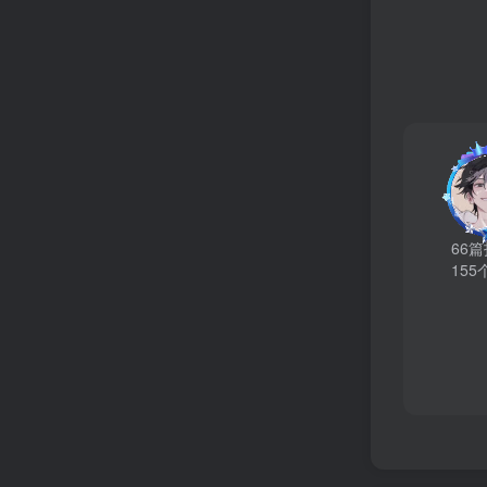
66
155