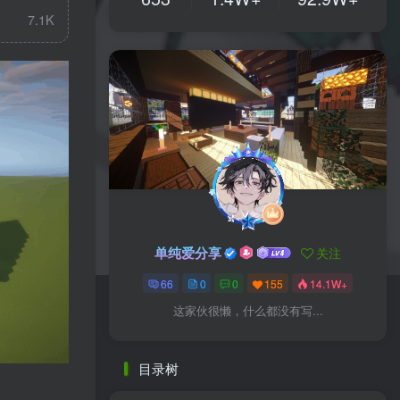
7.1K
单纯爱分享
关注
66
0
0
155
14.1W+
这家伙很懒，什么都没有写...
目录树