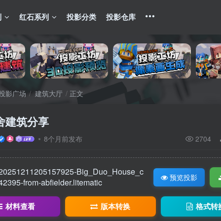
列
红石系列
投影分类
投影仓库
投影广场
建筑大厅
正文
舍建筑分享
8个月前发布
2704
20251211205157925-Big_Duo_House_c
预览投影
42395-from-abfielder.litematic
材料查看
版本转换
格式转