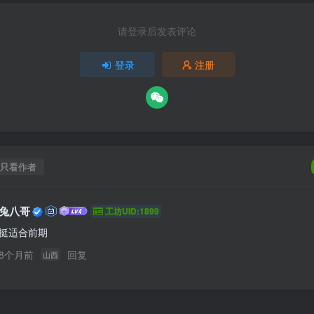
只看作者
兔八哥
工坊UID:1899
挺适合前期
8个月前
回复
山西
方块星球
方块星球是一个专注于我的世界的中文论坛，提供丰富的资源分享、玩家交流和创意展示，包括地图、皮肤、数据包等内容，打造Minecraft玩家的专属社区乐园！