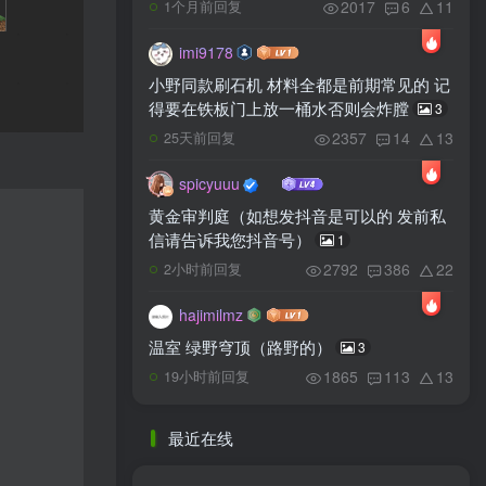
2017
6
11
1个月前回复
imi9178
小野同款刷石机 材料全都是前期常见的 记
得要在铁板门上放一桶水否则会炸膛
3
2357
14
13
25天前回复
spicyuuu
黄金审判庭（如想发抖音是可以的 发前私
信请告诉我您抖音号）
1
2792
386
22
2小时前回复
hajimilmz
温室 绿野穹顶（路野的）
3
1865
113
13
19小时前回复
最近在线