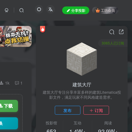
分享投影
工坊会员
3065人已订阅
1k
1
建筑大厅
建筑大厅专注分享丰富多样的建筑Litematica投
影文件，满足玩家不同风格建造需求。
下载
发布
订阅
换
投影馆
互动
阅读
653
1.4W+
92.9W+