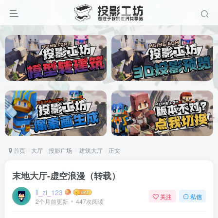
首页
大厅
投影广场
建筑大厅
正文
末地大厅-虚空浪漫（转载）
li_zi_123
关注
私信
2个月前更新
447次阅读