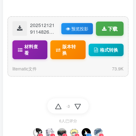
202512121
下载
预览投影
91148262-
末地大厅-
虚空浪漫-
材料查
版本转
格式转换
完整版_v6.l
看
换
itematic
litematic文件
73.9K
-3
6人已评分
-1
-1
-1
-1
+2
-1