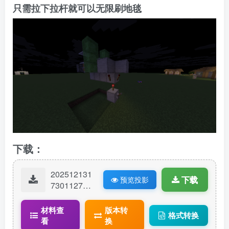
只需拉下拉杆就可以无限刷地毯
下载：
202512131
下载
预览投影
73011279-
活塞地毯
机.litematic
材料查
版本转
格式转换
看
换