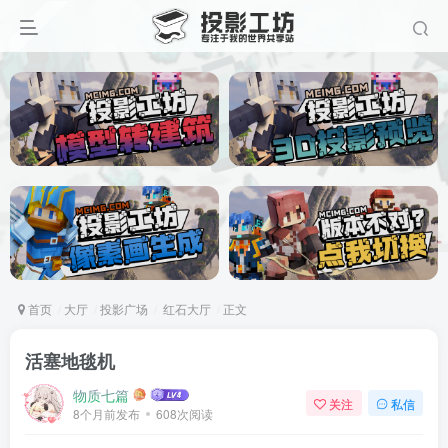
首页
大厅
投影广场
红石大厅
正文
活塞地毯机
物质七篇
关注
私信
8个月前发布
608次阅读