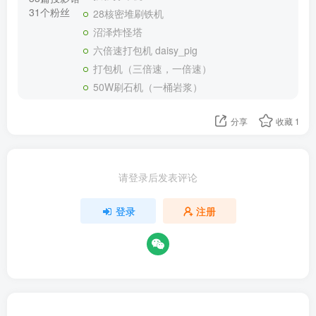
31个粉丝
28核密堆刷铁机
沼泽炸怪塔
六倍速打包机 daisy_pig
打包机（三倍速，一倍速）
50W刷石机（一桶岩浆）
分享
收藏
1
请登录后发表评论
登录
注册