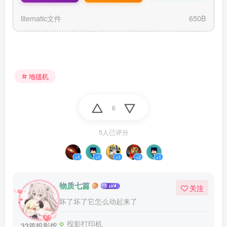
litematic文件
650B
地毯机
6
5人已评分
+1
+1
+1
+2
+1
物质七篇
关注
坏了坏了它怎么动起来了
投影打印机
33篇投影馆