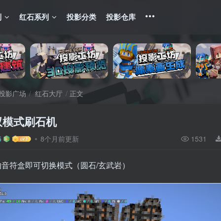
列
红石系列
投影分类
投影仓库
投影广场
红石大厅
正文
k双模式刷石机
5
8个月前更新
1531
的音符盒即可切换模式（圆石/玄武岩）