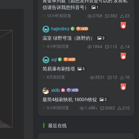
黄金审判庭（如想发抖音是可以的 发前私
信请告诉我您抖音号）
1
2768
382
23
12小时前回复
hajimilmz
温室 绿野穹顶（路野的）
3
1844
112
14
4小时前回复
xql
简易瀑布刷怪塔
3
3531
12
16
6天前回复
xklib
最简4核刷铁机 1600/h铁锭
3
1.4W+
3083
216
5小时前回复
最近在线