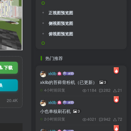
正视图预览图
侧视图预览图
俯视图预览图
热门推荐
下载
xklib
xklib的苔藓骨粉机（已更新）
3
换
1184
282
21
4小时前回复
20.4K
xklib
小也单核刷石机
3
4021
942
72
2小时前回复