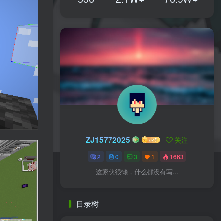
ZJ15772025
关注
2
0
3
1
1663
这家伙很懒，什么都没有写...
目录树