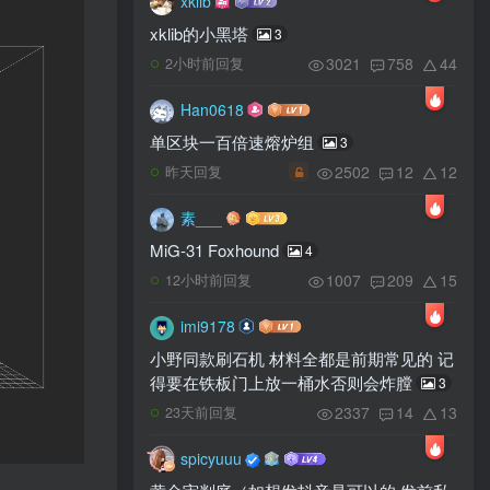
xklib
xklib的小黑塔
3
3021
758
44
2小时前回复
Han0618
单区块一百倍速熔炉组
3
2502
12
12
昨天回复
素___
MiG-31 Foxhound
4
1007
209
15
12小时前回复
imi9178
小野同款刷石机 材料全都是前期常见的 记
得要在铁板门上放一桶水否则会炸膛
3
2337
14
13
23天前回复
spicyuuu