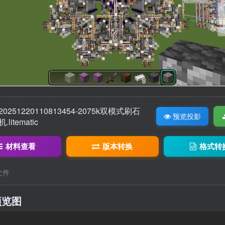
4
20251220110813454-2075k双模式刷石
预览投影
机.litematic
材料查看
版本转换
格式转
c文件
预览图