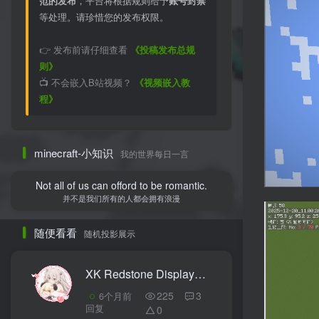
范的发布
，平台将根据规则给予
账号封禁
等处理。请珍惜您的发布权限。
👉 发布前请仔细查看
《投稿发布总规
则》
📺 不会嵌入B站视频？
《视频嵌入教
程》
minecraft-小知识
我的世界每日一言
Not all of us can offord to be romantic.
并不是我们所有的人都会拥有浪漫
随便看看
随机投影展示
XK Redstone Display XK 红石显示
6
225
3
6个月前
回复
0