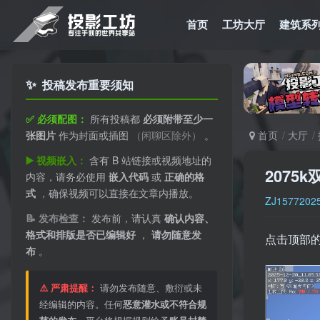
首页
工坊大厅
建筑系
✨
投稿发布重要须知
✅ 必须配图：
所有投稿都
必须附带至少一
张图片
作为封面或插图
（闲聊区除外）
。
首页
大厅
▶️ 视频嵌入：
含有 B 站链接或视频地址的
2075
内容，请务必使用
嵌入代码
或
正确的格
式
，确保视频可以直接在文章内播放。
ZJ1577202
📝 发布检查：
发布前，请认真
确认内容、
格式和排版是否已编辑好
，
请勿随意发
点击顶部
布
。
⚠️ 严肃提醒：
请勿发布随意、敷衍或未
经编辑的内容。任何
恶意灌水或不符合规