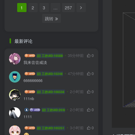
1
2
3
…
257
跳转
最新评论
jlddmuX
35分钟前
0
工坊UID:105880
我来尝尝咸淡
hhyzft
47分钟前
0
工坊UID:102481
666666666
yanyu778
2小时前
0
工坊UID:106556
111nb
飞翔的菜鸟
2小时前
0
工坊UID:20385
1111
sdsdsdzz
3小时前
0
工坊UID:105251