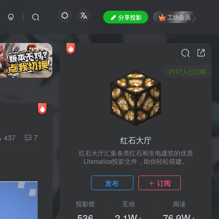
分享投影
工坊会员
2107人已订阅
437
7
红石大厅
红石大厅汇集各类红石和生电建筑的优质
Litematica投影文件，助你轻松搭建。
发布
订阅
投影馆
互动
阅读
536
2.1W+
76.9W+