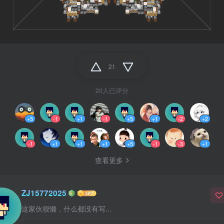
21
20人已评分
+5
-1
+1
-1
+5
+1
-2
+2
-1
+1
+1
+1
+5
-1
-3
+1
查看更多
ZJ15772025
这家伙很懒，什么都没有写...