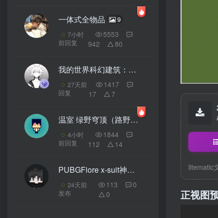
一体式全物品
9
5553
7小时
前回复
942
80
我的世界科幻建筑：史诗终章！「猎光号」空间站——星舰工厂教程（我的世界投影）
1417
27天前
回复
17
7
温室 绿野穹顶（路野的）
3
1844
4小时
前回复
112
14
litemati
PUBGFiore x-suit神话套装
2
113
0
24天前
正视图
发布
0