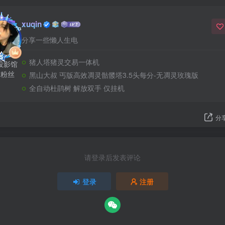
xuqin
分享一些懒人生电
猪人塔猪灵交易一体机
投影馆
个粉丝
黑山大叔 丐版高效凋灵骷髅塔3.5头每分-无凋灵玫瑰版
全自动杜鹃树 解放双手 仅挂机
分
请登录后发表评论
登录
注册