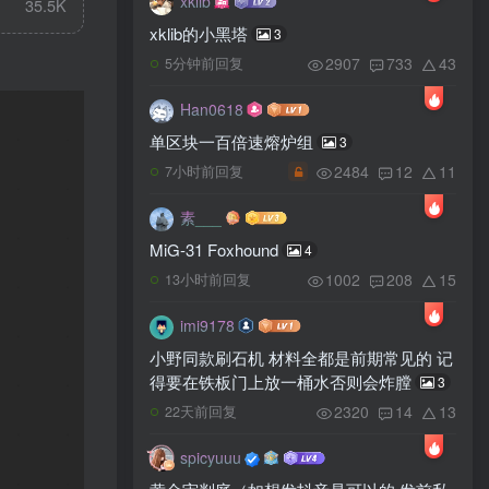
xklib
35.5K
xklib的小黑塔
3
2907
733
43
5分钟前回复
Han0618
单区块一百倍速熔炉组
3
2484
12
11
7小时前回复
素___
MiG-31 Foxhound
4
1002
208
15
13小时前回复
imi9178
小野同款刷石机 材料全都是前期常见的 记
得要在铁板门上放一桶水否则会炸膛
3
2320
14
13
22天前回复
spicyuuu