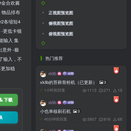
@金合欢酱
d 物品排布
正视图预览图
v2各缩短4
侧视图预览图
块 -更低卡顿
俯视图预览图
能输入 集
意外 -极
热门推荐
化了输入，不
器更加稳
xklib
xklib的苔藓骨粉机（已更新）
3
1113
271
19
1小时前回复
下载
xklib
小也单核刷石机
3
换
3907
916
68
40分钟前回复