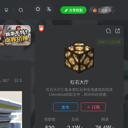
分享投影
工坊会员
2087人已订阅
367
5
红石大厅
红石大厅汇集各类红石和生电建筑的优质
Litematica投影文件，助你轻松搭建。
发布
订阅
投影馆
互动
阅读
530
2.1W+
76.4W+