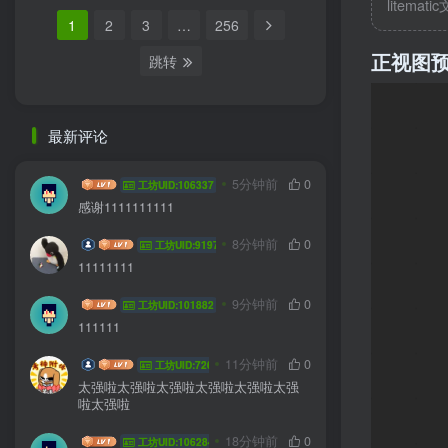
litemati
1
2
3
…
256
正视图
跳转
最新评论
做冬天的访客
5分钟前
0
工坊UID:106337
感谢1111111111
喀喀喀回应
8分钟前
0
工坊UID:91972
11111111
zys666
9分钟前
0
工坊UID:101882
111111
GCVYJUHB
11分钟前
0
工坊UID:72682
太强啦太强啦太强啦太强啦太强啦太强
啦太强啦
wuasuu
18分钟前
0
工坊UID:106284