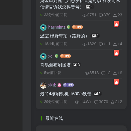
黄金审判庭（如想发抖音是可以的 发前私
信请告诉我您抖音号）
1
2751
379
23
33分钟前回复
hajimilmz
温室 绿野穹顶（路野的）
3
1829
111
14
18小时前回复
xql
简易瀑布刷怪塔
3
3513
12
16
5天前回复
xklib
最简4核刷铁机 1600/h铁锭
3
1.4W+
3070
212
29分钟前回复
最近在线