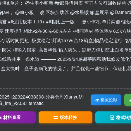
提供&单片：
@生电小萌新
##部件借用表 剪刀占位符回收结构 
javi， @血小板 二改 区块加载器 @水星嗷 箱盒展示 @Datner
君 ##适用板本 1.19+ ##相比上一版： -更小体积 单片两侧相比
度 速度提升相比v2在30%-60%左右 -相同耗材 整体耗材6.3k方
存活时间更短 -极度稳定 测试157w(合18箱盒)物品稳定运行 -智
 防呆 和输入锁定 -高鲁棒性 输入防呆，缺剪刀停机防止白名单出
条线路共用一条水道 ———- 2025/9/24感谢芋圆帮助我修改优
打盒太快时，盒子会崩飞的情况了。并且优化一些细节，保证机
20251223224038308-分类仓库XianyuMI
预览投影
S_lite_v2.08.litematic
材料查看
版本转换
格式转