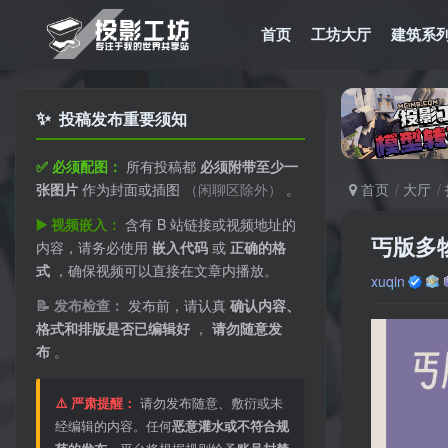
首页
工坊大厅
建筑系
✨
投稿发布重要须知
✅ 必须配图：
所有投稿都
必须附带至少一
张图片
作为封面或插图
（闲聊区除外）
。
首页
大厅
▶️ 视频嵌入：
含有 B 站链接或视频地址的
丐版多物品
内容，请务必使用
嵌入代码
或
正确的格
式
，确保视频可以直接在文章内播放。
xuqin
📝 发布检查：
发布前，请认真
确认内容、
格式和排版是否已编辑好
，
请勿随意发
布
。
⚠️ 严肃提醒：
请勿发布随意、敷衍或未
经编辑的内容。任何
恶意灌水或不符合规