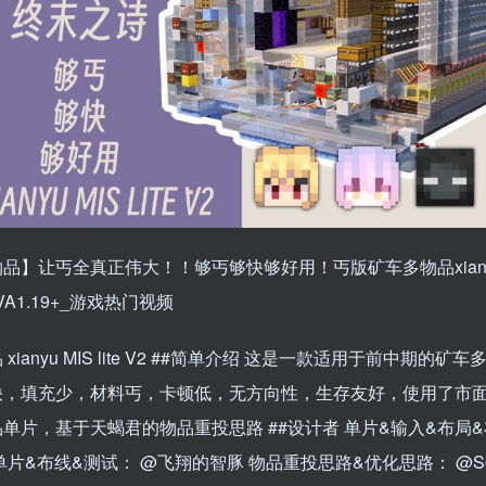
品】让丐全真正伟大！！够丐够快够好用！丐版矿车多物品xianyuMI
AVA1.19+_游戏热门视频
xianyu MIS lite V2 ##简单介绍 这是一款适用于前中期的矿
快，填充少，材料丐，卡顿低，无方向性，生存友好，使用了市
单片，基于天蝎君的物品重投思路 ##设计者 单片&输入&布局
单片&布线&测试：
@飞翔的智豚
物品重投思路&优化思路：
@S