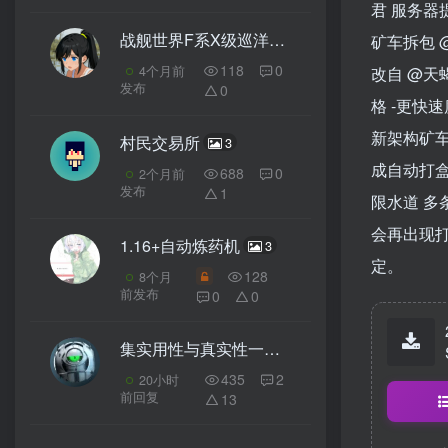
君
服务器
战舰世界F系X级巡洋舰马赛号
矿车拆包 @
4
118
0
改自 @天蝎
4个月前
发布
0
格 -更快速
新架构矿车
村民交易所
3
成自动打盒
688
0
2个月前
发布
1
限水道 多
会再出现
1.16+自动炼药机
3
定。
128
8个月
前发布
0
0
集实用性与真实性一体的广东自建房
4
435
2
20小时
前回复
13