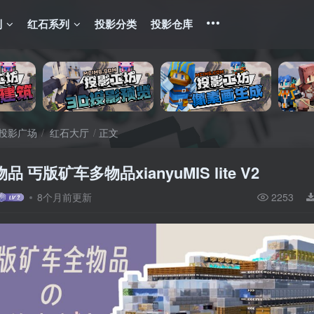
列
红石系列
投影分类
投影仓库
投影广场
红石大厅
正文
 丐版矿车多物品xianyuMIS lite V2
8个月前更新
2253