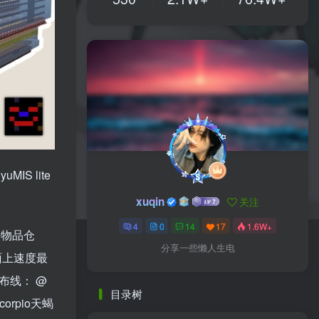
S lite
xuqin
关注
4
0
14
17
1.6W+
车多物品仓
分享一些懒人生电
面上速度最
&布线：
@
目录树
corpio天蝎