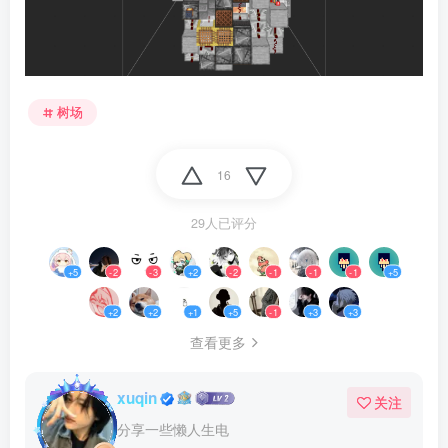
树场
16
29人已评分
+5
-2
-3
+2
-2
-1
-1
-1
+5
+2
+2
+1
+5
-1
+3
+3
查看更多
xuqin
关注
分享一些懒人生电