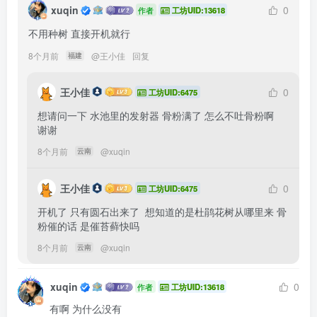
xuqin
0
作者
工坊UID:13618
不用种树 直接开机就行
8个月前
@
王小佳
回复
福建
王小佳
0
工坊UID:6475
想请问一下 水池里的发射器 骨粉满了 怎么不吐骨粉啊  
谢谢 
8个月前
@
xuqin
云南
王小佳
0
工坊UID:6475
开机了 只有圆石出来了  想知道的是杜鹃花树从哪里来 骨
粉催的话 是催苔藓快吗
8个月前
@
xuqin
云南
xuqin
0
作者
工坊UID:13618
有啊 为什么没有