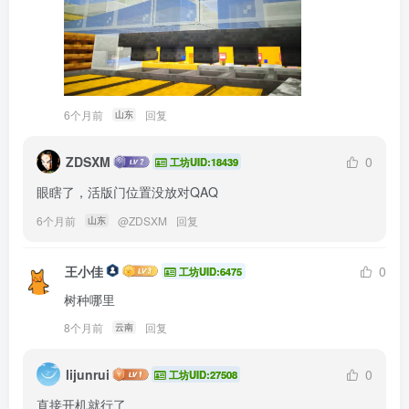
6个月前
回复
山东
ZDSXM
0
工坊UID:18439
眼瞎了，活版门位置没放对QAQ
6个月前
@
ZDSXM
回复
山东
王小佳
0
工坊UID:6475
树种哪里
8个月前
回复
云南
lijunrui
0
工坊UID:27508
直接开机就行了