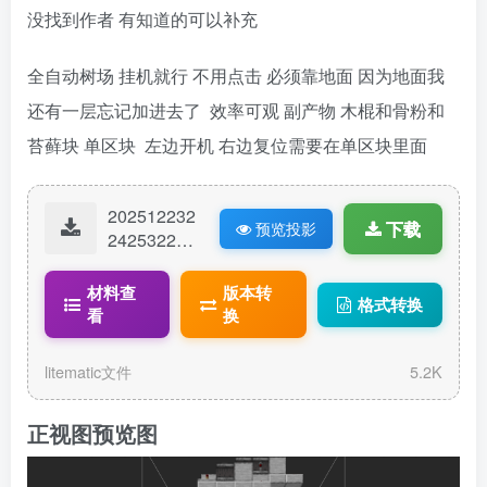
没找到作者 有知道的可以补充
全自动树场 挂机就行 不用点击 必须靠地面 因为地面我
还有一层忘记加进去了 效率可观 副产物 木棍和骨粉和
苔藓块 单区块 左边开机 右边复位需要在单区块里面
202512232
下载
预览投影
24253221-
全自动树
场.litematic
材料查
版本转
格式转换
看
换
litematic文件
5.2K
正视图预览图