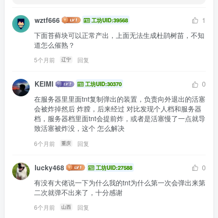
wztf666
1
工坊UID:39568
下面苔藓块可以正常产出，上面无法生成杜鹃树苗，不知
道怎么催熟？
5个月前
回复
辽宁
KEIMI
0
工坊UID:30370
在服务器里里面tnt复制弹出的装置，负责向外退出的活塞
会被炸掉然后 炸膛，后来经过 对比发现个人档和服务器
档，服务器档里面tnt会提前炸，或者是活塞慢了一点就导
致活塞被炸没，这个 怎么解决
6个月前
回复
重庆
lucky468
0
工坊UID:27588
有没有大佬说一下为什么我的tnt为什么第一次会弹出来第
二次就弹不出来了，十分感谢
6个月前
回复
山西