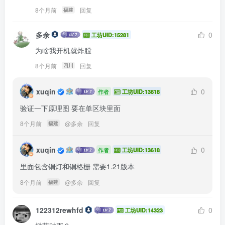
8个月前
回复
福建
多余
0
工坊UID:15281
为啥我开机就炸膛
8个月前
回复
四川
xuqin
0
作者
工坊UID:13618
验证一下原理图 要在单区块里面
8个月前
@
多余
回复
福建
xuqin
0
作者
工坊UID:13618
里面包含铜灯和铜格栅 需要1.21版本
8个月前
@
多余
回复
福建
122312rewhfd
0
工坊UID:14323