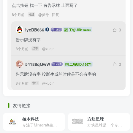
点击按钮 找一下 有告示牌 上面写了
8个月前
@
梦兮
回复
福建
lycDB666
0
工坊UID:14975
告示牌没有字
8个月前
@
xuqin
辽宁
54188qQwW
0
工坊UID:15571
告示牌没有字 投影生成的时候是不会有字的
8个月前
@
xuqin
浙江
友情链接
拾木科技
方块星球
专注于Minecraft生态建设
方块星球是一个专注于我的世界的中文论坛，提供丰富的资源分享、玩家交流和创意展示，包括地图、皮肤、数据包等内容，打造Minecraft玩家的专属社区乐园！