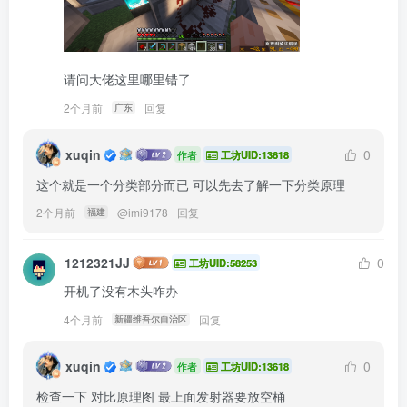
请问大佬这里哪里错了
2个月前
回复
广东
xuqin
0
作者
工坊UID:13618
这个就是一个分类部分而已 可以先去了解一下分类原理
2个月前
@
imi9178
回复
福建
1212321JJ
0
工坊UID:58253
开机了没有木头咋办
4个月前
回复
新疆维吾尔自治区
xuqin
0
作者
工坊UID:13618
检查一下 对比原理图 最上面发射器要放空桶