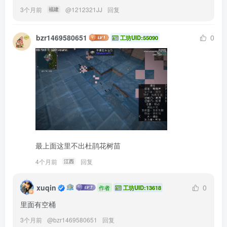
3个月前
@
1212321JJ
回复
福建
bzr1469580651
0
工坊UID:55090
最上面这里不出杜鹃花树苗
4个月前
回复
江西
xuqin
0
作者
工坊UID:13618
里面有空桶
3个月前
@
bzr1469580651
回复