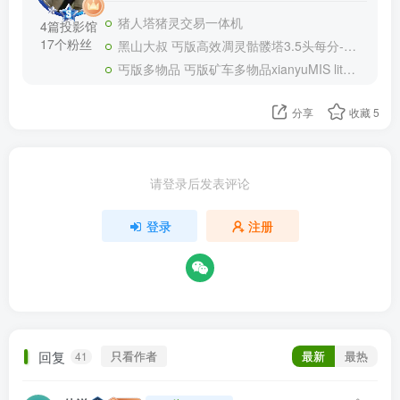
猪人塔猪灵交易一体机
4篇投影馆
17个粉丝
黑山大叔 丐版高效凋灵骷髅塔3.5头每分-无凋灵玫瑰版
丐版多物品 丐版矿车多物品xianyuMIS lite V2
分享
收藏
5
请登录后发表评论
登录
注册
回复
只看作者
最新
最热
41