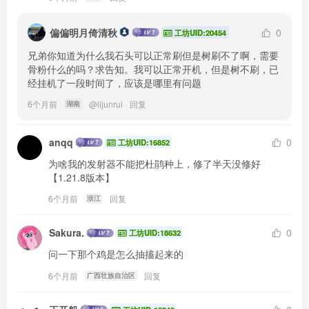
偏偏明月倚清秋
0
工坊UID:20454
兄弟你知道为什么我石头可以正常刷但是树刷不了啊，需要
骨粉什么的吗？求告知。我可以正常开机，但是树不刷，已
经挂机了一段时间了，应该是哪里有问题
6个月前
@
lijunrui
回复
湖南
anqq
0
工坊UID:16852
为啥我的发射器不能把杜鹃种上，修了半天没修好
【1.21.8版本】
6个月前
回复
浙江
Sakura.
0
工坊UID:18632
问一下那个鸡是怎么抽搐起来的
6个月前
回复
广西壮族自治区