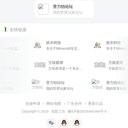
苦力怕论坛
我的世界玩家论坛
友情链接
拾木科技
拾木科技
专注于Minecraft生态建设
专注于Minecraft生态建设
专注于Minecraft
方块星球
方块星球
方块
方块星球是一个专注于我的世界的中文论坛，提供丰富的资源分享、玩家交流和创意展示，包括地图、皮肤、数据包等内容，打造Minecraft玩家的专属社区乐园！
方块星球是一个专注于我的世界的中文论坛，提供丰富的资源分享、玩家交流和创意展示，包括地图、皮肤、数据包等内容，打造Minecraft玩家的专属社区乐园！
苦力怕论坛
苦力怕论坛
坛
我的世界玩家论坛
我的世界玩家论坛
友链申请
网站地图
广告合作
更新日志
Copyright © 2025 ·
投影工坊
·
豫ICP备2023040366号-5