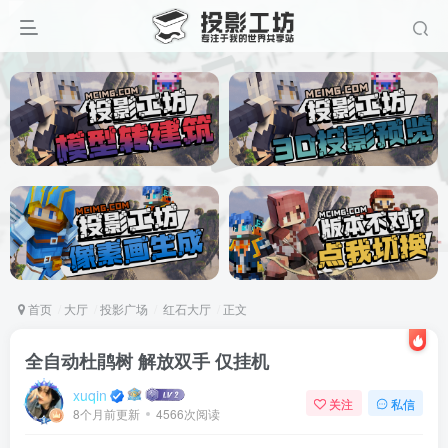
首页
大厅
投影广场
红石大厅
正文
全自动杜鹃树 解放双手 仅挂机
xuqin
关注
私信
8个月前更新
4566次阅读