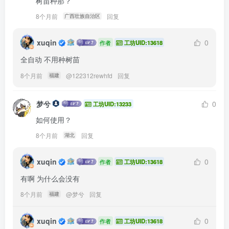
树苗种那？
8个月前
回复
广西壮族自治区
xuqin
0
作者
工坊UID:13618
全自动 不用种树苗
8个月前
@
122312rewhfd
回复
福建
梦兮
0
工坊UID:13233
如何使用？
8个月前
回复
湖北
xuqin
0
作者
工坊UID:13618
有啊 为什么会没有
8个月前
@
梦兮
回复
福建
xuqin
0
作者
工坊UID:13618