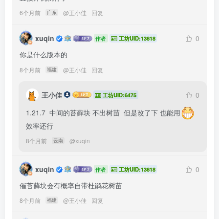
6个月前
@
王小佳
回复
广东
xuqin
0
作者
工坊UID:13618
你是什么版本的
8个月前
@
王小佳
回复
福建
王小佳
0
工坊UID:6475
1.21.7  中间的苔藓块 不出树苗  但是改了下 也能用
效率还行
8个月前
@
xuqin
云南
xuqin
0
作者
工坊UID:13618
催苔藓块会有概率自带杜鹃花树苗
8个月前
@
王小佳
回复
福建