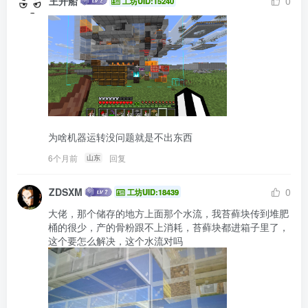
王开船
0
工坊UID:15240
为啥机器运转没问题就是不出东西
6个月前
回复
山东
ZDSXM
0
工坊UID:18439
大佬，那个储存的地方上面那个水流，我苔藓块传到堆肥
桶的很少，产的骨粉跟不上消耗，苔藓块都进箱子里了，
这个要怎么解决，这个水流对吗