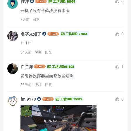
佳洋
0
工坊UID:38689
开机了只有苔藓块没有木头
7天前
回复
名字太短了
0
工坊UID:77044
11111
34天前
回复
湖南
白兰海
1
工坊UID:91808
发射器投掷器里面都放些啥啊
36天前
回复
四川
imi9178
0
工坊UID:75912