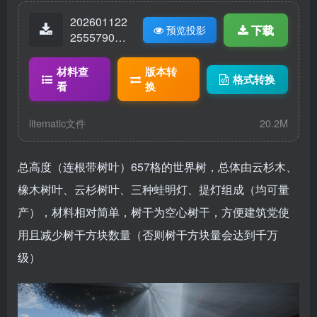
202601122
下载
预览投影
25557905-
世界树-650
格高.litemat
材料查
版本转
格式转换
ic
看
换
litematic文件
20.2M
总高度（连根带树叶）657格的世界树，总体由云杉木、
橡木树叶、云杉树叶、三种蛙明灯、提灯组成（均可量
产），材料相对简单，树干为空心树干，方便建筑党使
用且减少树干方块数量（否则树干方块量会达到千万
级）