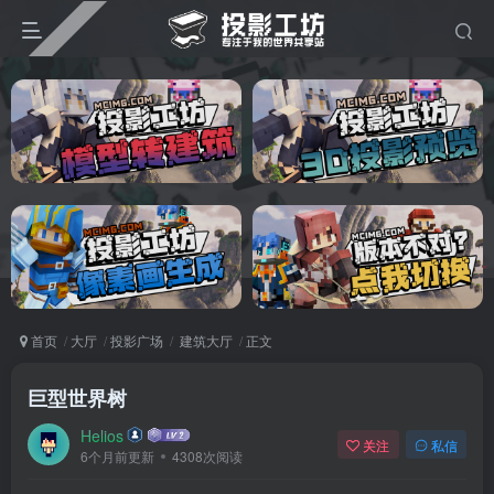
首页
大厅
投影广场
建筑大厅
正文
巨型世界树
Helios
关注
私信
6个月前更新
4308次阅读