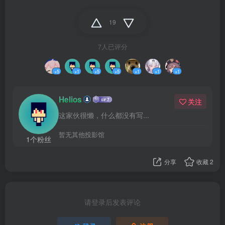
19
7人已评分
+5
+1
+5
+5
+1
+1
+1
Helios
关注
这家伙很懒，什么都没有写...
暂无其他投影馆
1个粉丝
分享
收藏
2
请登录后发表评论