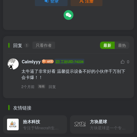
登录
注册
回复
只看作者
最新
最热
1
Calmlyyy
0
工坊UID:74228
太牛逼了非常好看 温馨提示设备不好的小伙伴千万别下 
会卡爆！！ 
2个月前
回复
海南
友情链接
拾木科技
方块星球
专注于Minecraft生态建设
方块星球是一个专注于我的世界的中文论坛，提供丰富的资源分享、玩家交流和创意展示，包括地图、皮肤、数据包等内容，打造Minecraft玩家的专属社区乐园！