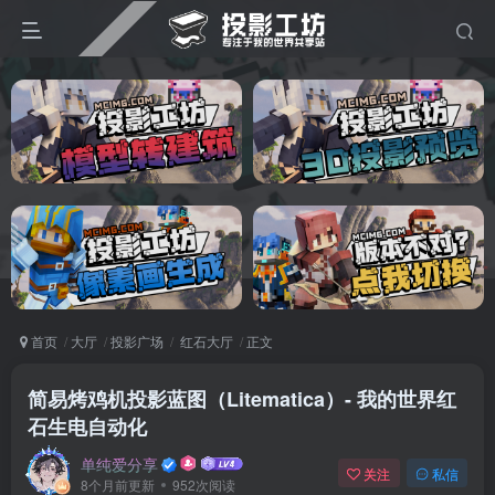
首页
大厅
投影广场
红石大厅
正文
简易烤鸡机投影蓝图（Litematica）- 我的世界红
石生电自动化
单纯爱分享
关注
私信
8个月前更新
952次阅读