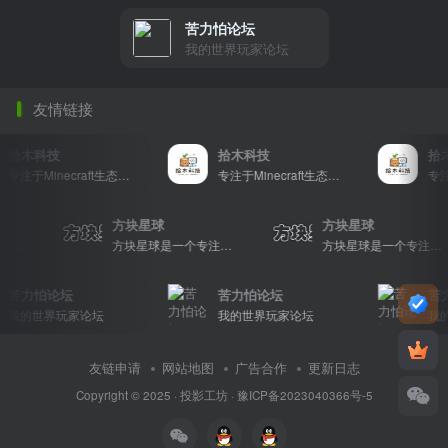
苦力怕论坛
我的世界玩家论坛
友情链接
拾木科技
拾木科技
拾木科
专注于Minecraft生态建设
专注于Minecraft生态建设
方块星球
方块星球
方块星球是一个专注于我的世界的中文论坛，提供丰富的资源分享、玩家交流和创意展示，包括地图、皮肤、数据包等内容，打造Minecraft玩家的专属社区乐园！
方块星球是一个专注于我的世界的中文论坛，提供丰富的资源分享、玩家交流和创意展示，包括地图、皮肤、数据包等内容，打造Minecraft玩家的专属社区乐园！
苦力怕论坛
苦力怕论坛
苦力怕
的世界玩家论坛
我的世界玩家论坛
我的世
友链申请
网站地图
广告合作
更新日志
Copyright © 2025 ·
投影工坊
·
豫ICP备2023040366号-5