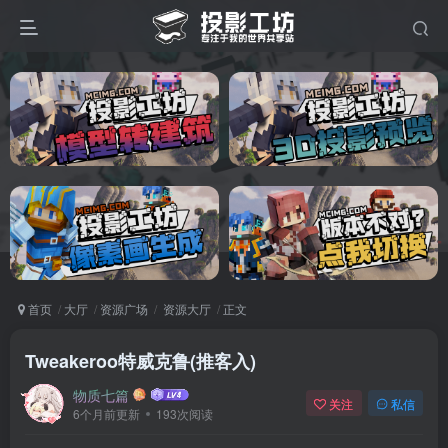
首页
大厅
资源广场
资源大厅
正文
Tweakeroo特威克鲁(推客入)
物质七篇
关注
私信
6个月前更新
193次阅读