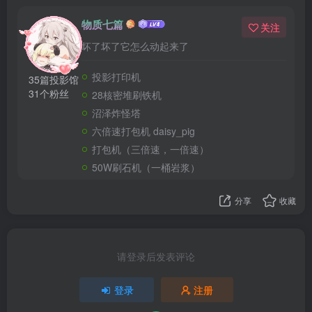
物质七篇
关注
坏了坏了它怎么动起来了
投影打印机
35篇投影馆
31个粉丝
28核密堆刷铁机
沼泽炸怪塔
六倍速打包机 daisy_pig
打包机（三倍速，一倍速）
50W刷石机（一桶岩浆）
分享
收藏
请登录后发表评论
登录
注册