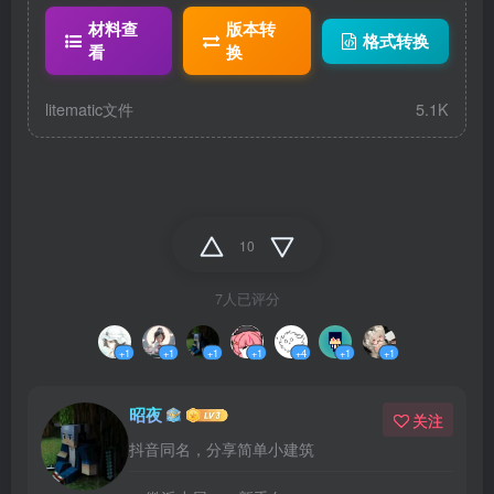
ematic
材料查
版本转
格式转换
看
换
litematic文件
5.1K
10
7人已评分
+1
+1
+1
+1
+4
+1
+1
昭夜
关注
抖音同名，分享简单小建筑