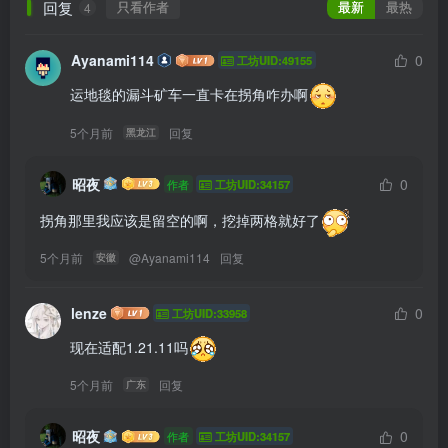
回复
只看作者
最新
最热
4
Ayanami114
0
工坊UID:49155
运地毯的漏斗矿车一直卡在拐角咋办啊
5个月前
回复
黑龙江
昭夜
0
作者
工坊UID:34157
拐角那里我应该是留空的啊，挖掉两格就好了
5个月前
@
Ayanami114
回复
安徽
lenze
0
工坊UID:33958
现在适配1.21.11吗
5个月前
回复
广东
昭夜
0
作者
工坊UID:34157