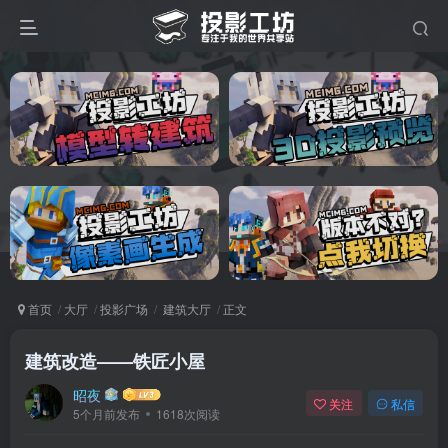
首页
大厅
投影广场
建筑大厅
正文
建筑改造——铁匠小屋
昭夜
关注
私信
5个月前发布
1618次阅读