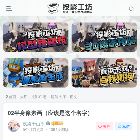
首页
大厅
投影广场
建筑大厅
正文
02半身像素画（应该是这个名字）
夜染千山墨
关注
私信
5个月前更新
1394次阅读