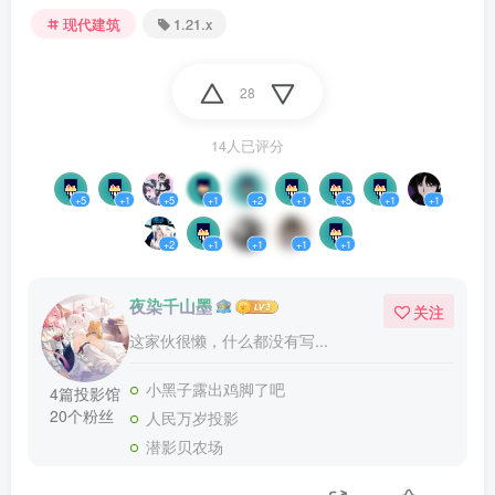
现代建筑
1.21.x
28
14人已评分
+5
+1
+5
+1
+2
+1
+5
+1
+1
+2
+1
+1
+1
+1
夜染千山墨
关注
这家伙很懒，什么都没有写...
小黑子露出鸡脚了吧
4篇投影馆
20个粉丝
人民万岁投影
潜影贝农场