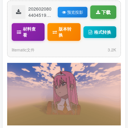
202602080
下载
预览投影
44045194-
02.litematic
材料查
版本转
格式转换
看
换
litematic文件
3.2K