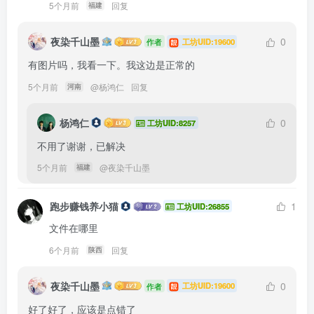
5个月前
回复
福建
夜染千山墨
0
工坊UID:19600
作者
有图片吗，我看一下。我这边是正常的
5个月前
@
杨鸿仁
回复
河南
杨鸿仁
0
工坊UID:8257
不用了谢谢，已解决
5个月前
@
夜染千山墨
福建
跑步赚钱养小猫
1
工坊UID:26855
文件在哪里
6个月前
回复
陕西
夜染千山墨
0
工坊UID:19600
作者
好了好了，应该是点错了