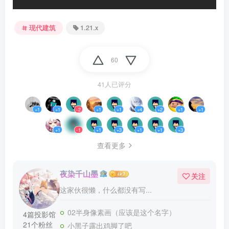
现代建筑
1.21.x
60
41人已评分
+1
+1
-2
+1
+1
+4
+2
+1
+1
+1
-1
+1
+3
+1
+1
+3
查看更多
夜染千山墨
关注
这家伙很懒，什么都没有写...
02半身像素画（应该是这个名字）
4篇投影馆
21个粉丝
小黑子露出鸡脚了吧