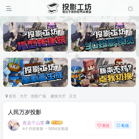
首页
大厅
投影广场
建筑大厅
正文
人民万岁投影
夜染千山墨
关注
私信
6个月前更新
5054次阅读