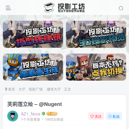
首页
大厅
投影广场
建筑大厅
正文
芙莉莲立绘 – @Nugent
AZ1_Nova
关注
私信
1个月前更新
1902次阅读