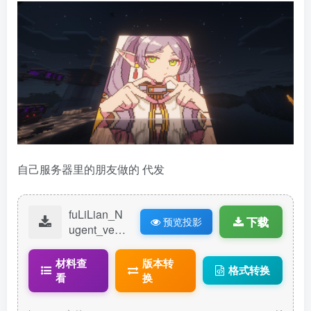
自己服务器里的朋友做的 代发
fuLiLian_N
下载
预览投影
ugent_verti
cal_paintin
g.litematic
材料查
版本转
格式转换
看
换