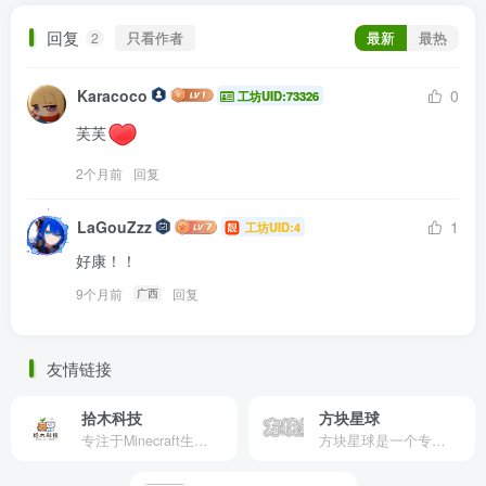
回复
只看作者
最新
最热
2
Karacoco
0
工坊UID:73326
芙芙
2个月前
回复
LaGouZzz
1
工坊UID:4
好康！！
9个月前
回复
广西
友情链接
拾木科技
方块星球
专注于Minecraft生态建设
方块星球是一个专注于我的世界的中文论坛，提供丰富的资源分享、玩家交流和创意展示，包括地图、皮肤、数据包等内容，打造Minecraft玩家的专属社区乐园！