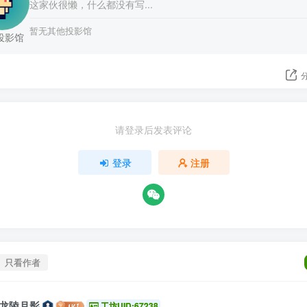
这家伙很懒，什么都没有写...
暂无其他投影馆
投影馆
请登录后发表评论
登录
注册
只看作者
龙陵月影
工坊UID:67238