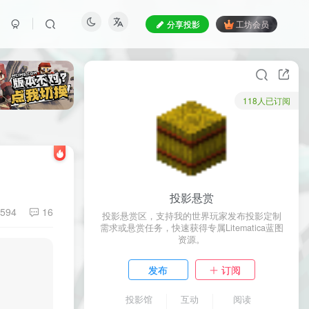
分享投影
工坊会员
118人已订阅
投影悬赏
594
16
投影悬赏区，支持我的世界玩家发布投影定制
需求或悬赏任务，快速获得专属Litematica蓝图
资源。
发布
订阅
投影馆
互动
阅读