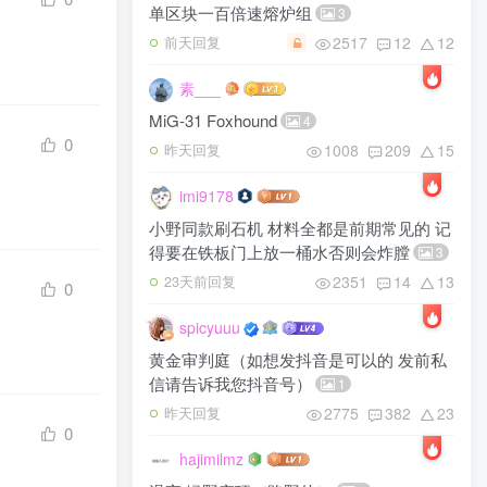
单区块一百倍速熔炉组
3
2517
12
12
前天回复
素___
MiG-31 Foxhound
4
0
1008
209
15
昨天回复
imi9178
小野同款刷石机 材料全都是前期常见的 记
得要在铁板门上放一桶水否则会炸膛
3
2351
14
13
23天前回复
0
spicyuuu
黄金审判庭（如想发抖音是可以的 发前私
信请告诉我您抖音号）
1
2775
382
23
昨天回复
0
hajimilmz