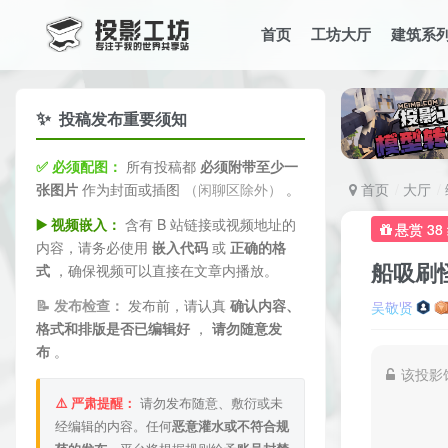
首页
工坊大厅
建筑系
✨
投稿发布重要须知
✅ 必须配图：
所有投稿都
必须附带至少一
张图片
作为封面或插图
（闲聊区除外）
。
首页
大厅
▶️ 视频嵌入：
含有 B 站链接或视频地址的
悬赏 38
内容，请务必使用
嵌入代码
或
正确的格
船吸刷怪
式
，确保视频可以直接在文章内播放。
📝 发布检查：
发布前，请认真
确认内容、
吴敬贤
格式和排版是否已编辑好
，
请勿随意发
布
。
该投影
⚠️ 严肃提醒：
请勿发布随意、敷衍或未
经编辑的内容。任何
恶意灌水或不符合规