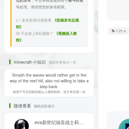
范的发布
，平台将根据规则给予
账号封禁
等处理。请珍惜您的发布权限。
👉 发布前请仔细查看
《投稿发布总规
则》
1.21.x
📺 不会嵌入B站视频？
《视频嵌入教
程》
minecraft-小知识
我的世界每日一言
Smash the waves would rather get in the
way of the reef hill, also not willing to take a
step back.
海浪宁可在挡路的礁山上撞得粉碎，也不肯后退一步
随便看看
随机投影展示
eva新世纪福音战士莉莉丝
1