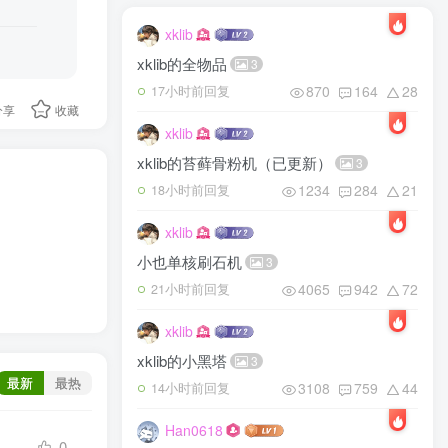
xklib
xklib的全物品
3
870
164
28
17小时前回复
分享
收藏
xklib
xklib的苔藓骨粉机（已更新）
3
1234
284
21
18小时前回复
xklib
小也单核刷石机
3
4065
942
72
21小时前回复
xklib
xklib的小黑塔
3
最新
最热
3108
759
44
14小时前回复
Han0618
0