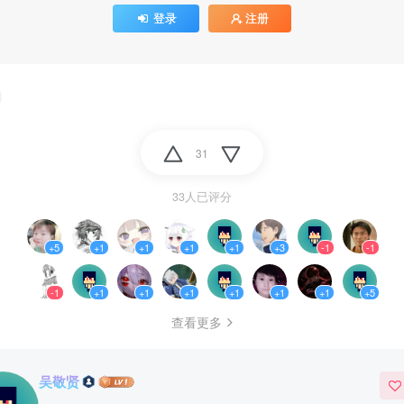
登录
注册
31
33人已评分
+5
+1
+1
+1
+1
+3
-1
-1
-1
+1
+1
+1
+1
+1
+1
+5
查看更多
吴敬贤