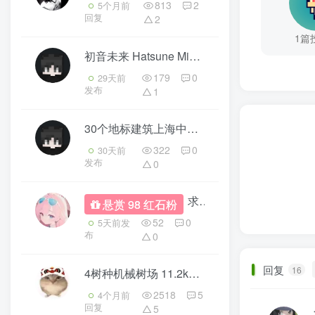
813
2
5个月前
回复
2
1篇
初音未来 Hatsune Miku
3
179
0
29天前
发布
1
30个地标建筑上海中心大厦（5）
2
322
0
30天前
发布
0
求大佬帮我做个地狱大厅
悬赏 98 红石粉
52
0
5天前发
布
0
回复
16
4树种机械树场 11.2k~18.0k
4
2518
5
4个月前
回复
5