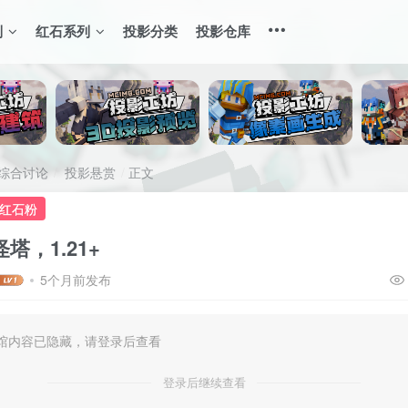
列
红石系列
投影分类
投影仓库
综合讨论
投影悬赏
正文
 红石粉
塔，1.21+
5个月前发布
馆内容已隐藏，请登录后查看
登录后继续查看