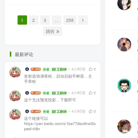
1
2
3
…
258
跳转
最新评论
生电大佬
4小时前
0
作者
工坊UID:104936
发射器填满骨粉，启动后副手树苗，主
手骨粉
生电大佬
4小时前
0
作者
工坊UID:104936
这个无法预览投影，下载即可
生电大佬
4小时前
0
作者
工坊UID:104936
这个链接可以
https://pan.baidu.com/s/1ba77dscr6ne3lo03e1GGEA?
pwd=tt8n