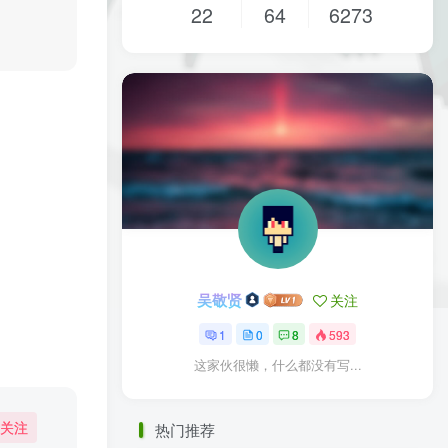
22
64
6273
吴敬贤
关注
1
0
8
593
这家伙很懒，什么都没有写...
关注
热门推荐