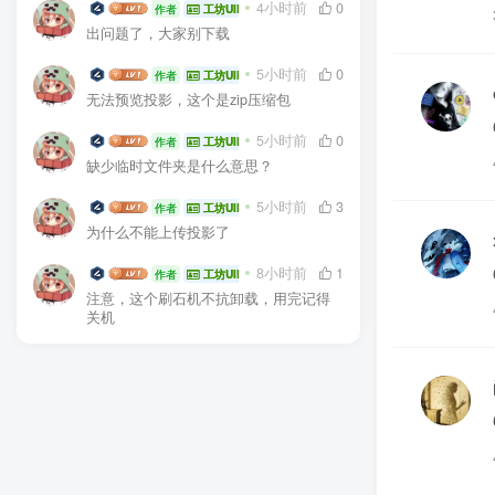
生电大佬
4小时前
0
作者
工坊UID:104936
出问题了，大家别下载
生电大佬
5小时前
0
作者
工坊UID:104936
无法预览投影，这个是zip压缩包
生电大佬
5小时前
0
作者
工坊UID:104936
缺少临时文件夹是什么意思？
生电大佬
5小时前
3
作者
工坊UID:104936
为什么不能上传投影了
生电大佬
8小时前
1
作者
工坊UID:104936
注意，这个刷石机不抗卸载，用完记得
关机