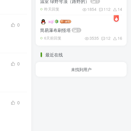
温室 绿野穹顶（路野的）
3
1854
112
14
昨天回复
xql
0
简易瀑布刷怪塔
3
3535
12
16
6天前回复
最近在线
0
未找到用户
0