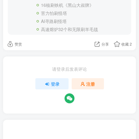
16核刷铁机《黑山大叔牌》
苦力怕刷怪塔
AI寻路刷怪塔
高速熔炉32个和无限刷羊毛毯
赞赏
分享
收藏
2
请登录后发表评论
登录
注册