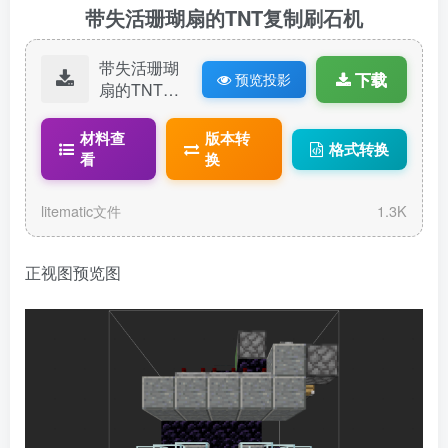
带失活珊瑚扇的TNT复制刷石机
带失活珊瑚
下载
预览投影
扇的TNT复
制刷石机尺
寸7x9x7.lit
材料查
版本转
格式转换
ematic
看
换
litematic文件
1.3K
正视图预览图