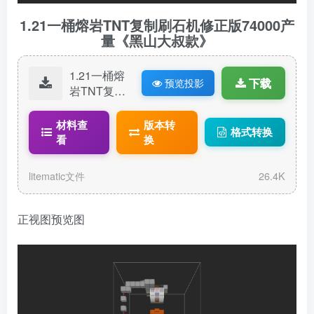
1.21一桶熔岩TNT复制刷石机修正版74000产
量《黑山大叔款》
1.21一桶熔
下载
预览投影
岩TNT复制
刷石机修正
版74000产
材料查
版本转
格式转换
量《黑山大
看
换
叔款》尺寸
15x30x15.li
litematic文件
26.4K
tematic
正视图预览图