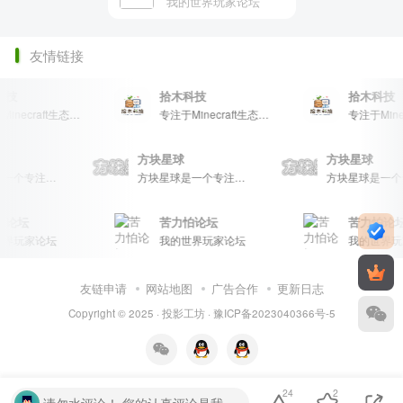
我的世界玩家论坛
友情链接
拾木科技
拾木科技
专注于Minecraft生态建设
专注于Minecraft生态建设
星球
方块星球
方块星球
方块星球是一个专注于我的世界的中文论坛，提供丰富的资源分享、玩家交流和创意展示，包括地图、皮肤、数据包等内容，打造Minecraft玩家的专属社区乐园！
方块星球是一个专注于我的世界的中文论坛，提供丰富的资源分享、玩家交流和创意展示，包括地图、皮肤、数据包等内容，打造Minecraft玩家的专属社区乐园！
坛
苦力怕论坛
苦力怕论坛
玩家论坛
我的世界玩家论坛
我的世界玩家
友链申请
网站地图
广告合作
更新日志
Copyright © 2025 ·
投影工坊
·
豫ICP备2023040366号-5
24
2
请勿水评论！ 您的认真评论是我们的动力。请勿随意输入无意义字符或符号。温馨提示： 对于恶意灌水行为，我们将保留封禁处理的权利。