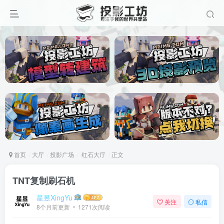
首页
大厅
投影广场
红石大厅
正文
TNT复制刷石机
星昱XingYu
关注
私信
8个月前更新
1271次阅读