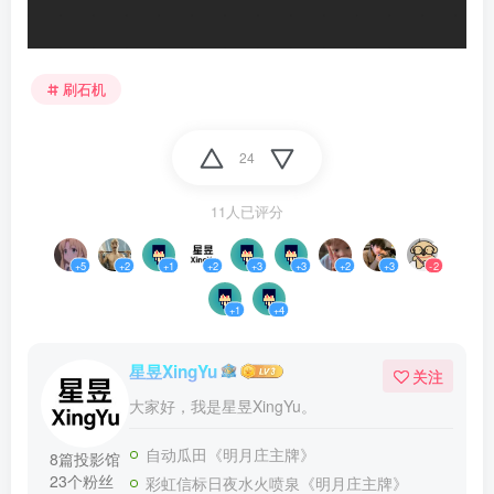
刷石机
24
11人已评分
+5
+2
+1
+2
+3
+3
+2
+3
-2
+1
+4
星昱XingYu
关注
大家好，我是星昱XingYu。
自动瓜田《明月庄主牌》
8篇投影馆
23个粉丝
彩虹信标日夜水火喷泉《明月庄主牌》