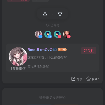
0
4人已评分
+1
+1
-1
-1
RmcULtraOvO
关注
这家伙很懒，什么都没有写...
暂无其他投影馆
1篇投影馆
分享
收藏
1
请登录后发表评论