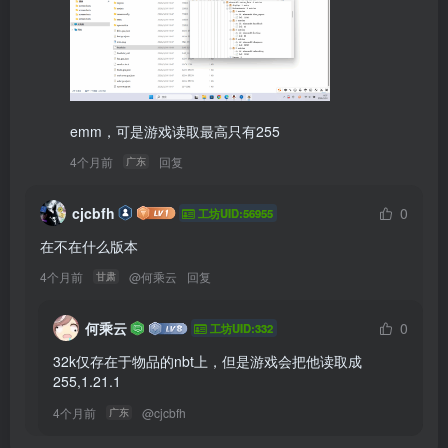
emm，可是游戏读取最高只有255
4个月前
回复
广东
cjcbfh
0
工坊UID:56955
在不在什么版本
4个月前
@
何乘云
回复
甘肃
何乘云
0
工坊UID:332
32k仅存在于物品的nbt上，但是游戏会把他读取成
255,1.21.1
4个月前
@
cjcbfh
广东