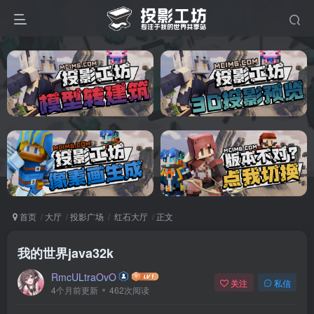
首页
大厅
投影广场
红石大厅
正文
我的世界java32k
RmcULtraOvO
关注
私信
4个月前更新
462次阅读