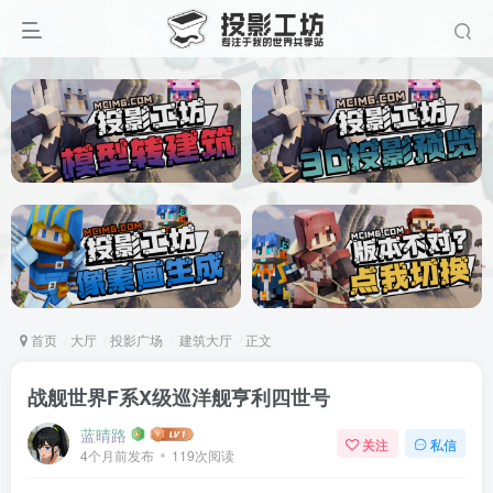
首页
大厅
投影广场
建筑大厅
正文
战舰世界F系X级巡洋舰亨利四世号
蓝晴路
关注
私信
4个月前发布
119次阅读