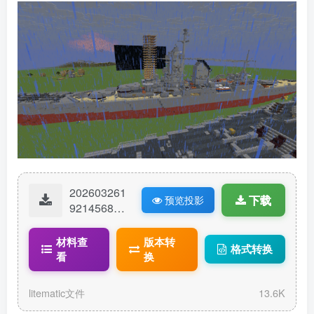
202603261
下载
预览投影
92145687-
LS亨利四
世.litematic
材料查
版本转
格式转换
看
换
litematic文件
13.6K